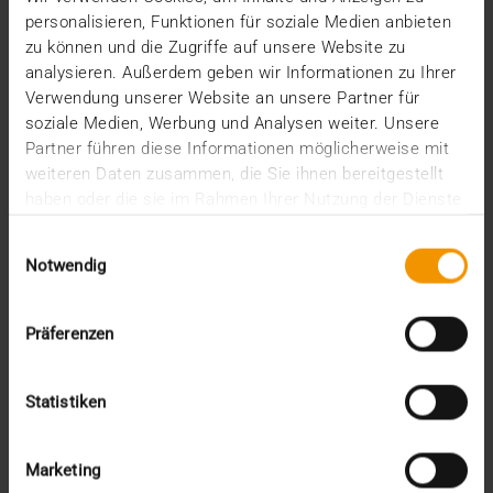
…
personalisieren, Funktionen für soziale Medien anbieten
zu können und die Zugriffe auf unsere Website zu
analysieren. Außerdem geben wir Informationen zu Ihrer
VISUS HEALTH IT
Verwendung unserer Website an unsere Partner für
MEHR ERFAHREN
soziale Medien, Werbung und Analysen weiter. Unsere
Partner führen diese Informationen möglicherweise mit
weiteren Daten zusammen, die Sie ihnen bereitgestellt
haben oder die sie im Rahmen Ihrer Nutzung der Dienste
gesammelt haben.
Einwilligungsauswahl
Notwendig
Präferenzen
Statistiken
Marketing