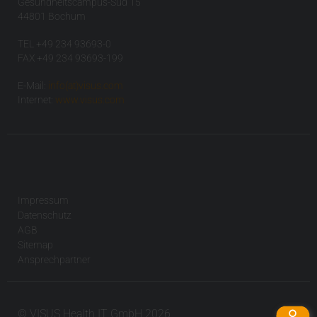
Gesundheitscampus-Süd 15
44801 Bochum
TEL +49 234 93693-0
FAX +49 234 93693-199
E-Mail:
info(at)visus.com
Internet:
www.visus.com
Impressum
Datenschutz
AGB
Sitemap
Ansprechpartner
© VISUS Health IT GmbH 2026