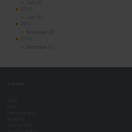
Juni (1)
2014
Juni (1)
2012
November (2)
2010
Dezember (1)
SITEMAP
PACS
HCM
Mammography
Beratung
JiveX on Tour
JiveX live erleben