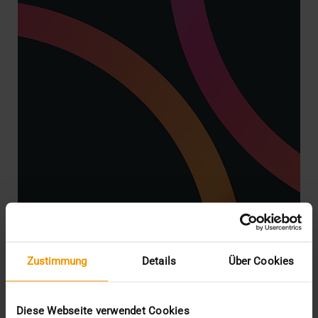
Zustimmung
Details
Über Cookies
STORIES
Die VISUS Story
Diese Webseite verwendet Cookies
08.07.2025