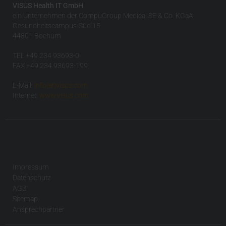
VISUS Health IT GmbH
ein Unternehmen der CompuGroup Medical SE & Co. KGaA
Gesundheitscampus-Süd 15
44801 Bochum
TEL +49 234 93693-0
FAX +49 234 93693-199
E-Mail:
info(at)visus.com
Internet:
www.visus.com
Impressum
Datenschutz
AGB
Sitemap
Ansprechpartner