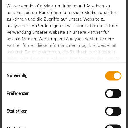
Wir verwenden Cookies, um Inhalte und Anzeigen zu
Vom Spin-off einer Universität zum international
personalisieren, Funktionen für soziale Medien anbieten
renommierten Health-IT-Unternehmen: Seit 25
zu können und die Zugriffe auf unsere Website zu
Jahren…
analysieren. Außerdem geben wir Informationen zu Ihrer
Verwendung unserer Website an unsere Partner für
soziale Medien, Werbung und Analysen weiter. Unsere
VISUS HEALTH IT
Partner führen diese Informationen möglicherweise mit
MEHR ERFAHREN
weiteren Daten zusammen, die Sie ihnen bereitgestellt
haben oder die sie im Rahmen Ihrer Nutzung der Dienste
gesammelt haben.
Einwilligungsauswahl
Notwendig
Präferenzen
Statistiken