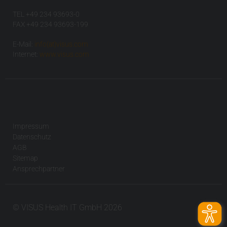
TEL +49 234 93693-0
FAX +49 234 93693-199
E-Mail:
info(at)visus.com
Internet:
www.visus.com
Impressum
Datenschutz
AGB
Sitemap
Ansprechpartner
© VISUS Health IT GmbH 2026