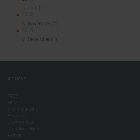
Juni (1)
2012
November (2)
2010
Dezember (1)
SITEMAP
PACS
HCM
Mammography
Beratung
JiveX on Tour
JiveX live erleben
Partner