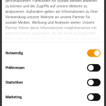
personalisieren, Funktionen für soziale Medien anbieten
die Sana Kliniken AG ihren Ruf als Pionier in
zu können und die Zugriffe auf unsere Website zu
Sachen…
analysieren. Außerdem geben wir Informationen zu Ihrer
Verwendung unserer Website an unsere Partner für
soziale Medien, Werbung und Analysen weiter. Unsere
Partner führen diese Informationen möglicherweise mit
MEHR ERFAHREN
weiteren Daten zusammen, die Sie ihnen bereitgestellt
haben oder die sie im Rahmen Ihrer Nutzung der Dienste
gesammelt haben.
Einwilligungsauswahl
Notwendig
Präferenzen
Statistiken
Marketing