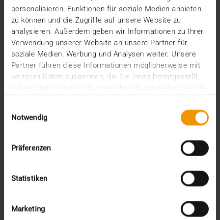
Lieblingsthema rund um die Spiele der Deutschen…
personalisieren, Funktionen für soziale Medien anbieten
zu können und die Zugriffe auf unsere Website zu
analysieren. Außerdem geben wir Informationen zu Ihrer
VISUS HEALTH IT
Verwendung unserer Website an unsere Partner für
MEHR ERFAHREN
soziale Medien, Werbung und Analysen weiter. Unsere
Partner führen diese Informationen möglicherweise mit
weiteren Daten zusammen, die Sie ihnen bereitgestellt
haben oder die sie im Rahmen Ihrer Nutzung der Dienste
gesammelt haben.
Einwilligungsauswahl
Notwendig
Präferenzen
Statistiken
Marketing