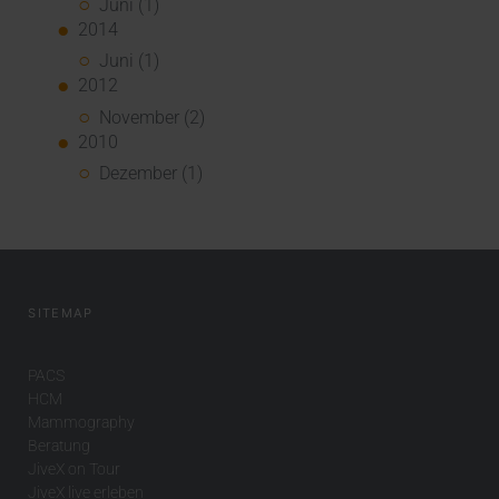
Juni (1)
2014
Juni (1)
2012
November (2)
2010
Dezember (1)
SITEMAP
PACS
HCM
Mammography
Beratung
JiveX on Tour
JiveX live erleben