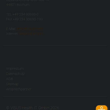
44801 Bochum
TEL +49 234 93693-0
FAX +49 234 93693-199
E-Mail:
info(at)visus.com
Internet:
www.visus.com
Impressum
Datenschutz
AGB
Sitemap
Ansprechpartner
© VISUS Health IT GmbH 2026