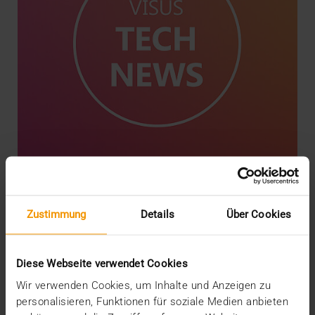
NEWS
·
INTERN
Erhöhte Sicherheit bei LDAP-
Zustimmung
Details
Über Cookies
Anbindungen
03.03.2020
Diese Webseite verwendet Cookies
Die Firma Microsoft plant, im Rahmen von
Wir verwenden Cookies, um Inhalte und Anzeigen zu
Windows-Updates die Sicherheit bei LDAP-
personalisieren, Funktionen für soziale Medien anbieten
Anbindungen sowie…