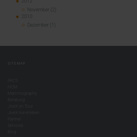
2012
November (2)
2010
Dezember (1)
SITEMAP
PACS
HCM
Mammography
Beratung
JiveX on Tour
JiveX live erleben
Partner
Services
Blog