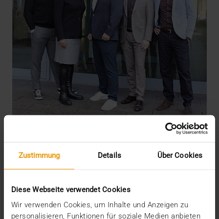
NEWS
·
PRESSE
Kooperation für den radiologischen
Zustimmung
Details
Über Cookies
Workflow
06.02.2025
Diese Webseite verwendet Cookies
Mit der Integration der easys2PACS von
Wir verwenden Cookies, um Inhalte und Anzeigen zu
easyRadiology können Fremduntersuchungen mit
personalisieren, Funktionen für soziale Medien anbieten
QR Codes smart…