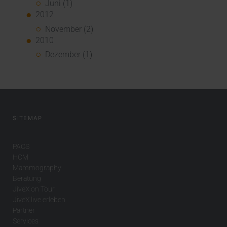
Juni (1)
2012
November (2)
2010
Dezember (1)
SITEMAP
PACS
HCM
Mammography
Beratung
JiveX on Tour
JiveX live erleben
Partner
Services