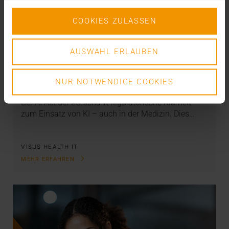
COOKIES ZULASSEN
AUSWAHL ERLAUBEN
OVERVIEW
Der EU AI Act und seine Folgen
NUR NOTWENDIGE COOKIES
04.02.2025
Der AI Act der EU schafft regulatorische Klarheit
zum Einsatz von KI – auch in der Medizin. Dies…
VISUS HEALTH IT
MEHR ERFAHREN