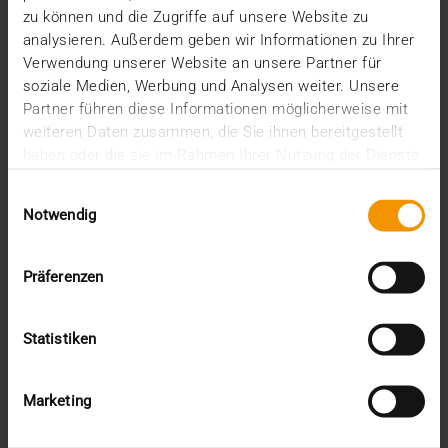
zu können und die Zugriffe auf unsere Website zu
analysieren. Außerdem geben wir Informationen zu Ihrer
Verwendung unserer Website an unsere Partner für
VISUS HEALTH IT
soziale Medien, Werbung und Analysen weiter. Unsere
MEHR ERFAHREN
Partner führen diese Informationen möglicherweise mit
weiteren Daten zusammen, die Sie ihnen bereitgestellt
haben oder die sie im Rahmen Ihrer Nutzung der Dienste
gesammelt haben.
Einwilligungsauswahl
Notwendig
Präferenzen
Statistiken
Marketing