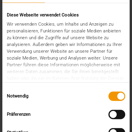
JiveX Enterprise PACS in der
Universitätsmedizin Rostock
Diese Webseite verwendet Cookies
29.11.2022
Wir verwenden Cookies, um Inhalte und Anzeigen zu
Lange mussten die Mitarbeitenden der
personalisieren, Funktionen für soziale Medien anbieten
Universitätsmedizin Rostock (UMR) auf ihr neues
zu können und die Zugriffe auf unsere Website zu
PACS warten,…
analysieren. Außerdem geben wir Informationen zu Ihrer
Verwendung unserer Website an unsere Partner für
soziale Medien, Werbung und Analysen weiter. Unsere
VISUS HEALTH IT
Partner führen diese Informationen möglicherweise mit
MEHR ERFAHREN
weiteren Daten zusammen, die Sie ihnen bereitgestellt
haben oder die sie im Rahmen Ihrer Nutzung der Dienste
gesammelt haben.
Einwilligungsauswahl
Notwendig
Präferenzen