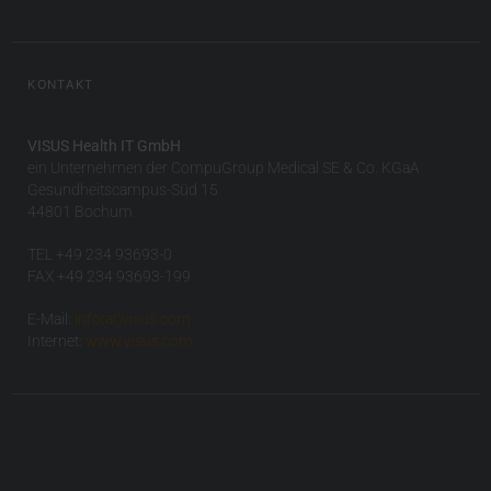
KONTAKT
VISUS Health IT GmbH
ein Unternehmen der CompuGroup Medical SE & Co. KGaA
Gesundheitscampus-Süd 15
44801 Bochum
TEL +49 234 93693-0
FAX +49 234 93693-199
E-Mail:
info(at)visus.com
Internet:
www.visus.com