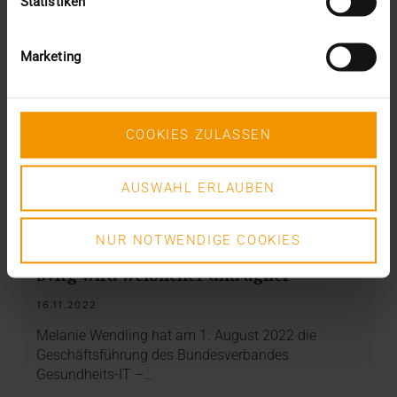
Statistiken
Marketing
COOKIES ZULASSEN
AUSWAHL ERLAUBEN
OVERVIEW
NUR NOTWENDIGE COOKIES
Wechsel an der Verbandsspitze: Der
bvitg wird weiblicher und agiler
16.11.2022
Melanie Wendling hat am 1. August 2022 die
Geschäftsführung des Bundesverbandes
Gesundheits-IT –…