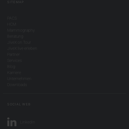
SITEMAP
PACS
HCM
Mammography
Beratung
JiveX on Tour
JiveX live erleben
Partner
Services
Blog
Karriere
Unternehmen
Downloads
SOCIAL WEB
LinkedIn