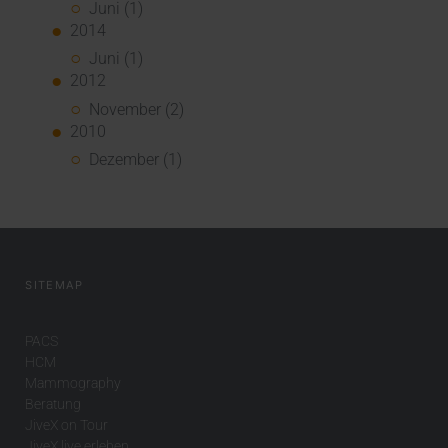
Juni (1)
2014
Juni (1)
2012
November (2)
2010
Dezember (1)
SITEMAP
PACS
HCM
Mammography
Beratung
JiveX on Tour
JiveX live erleben