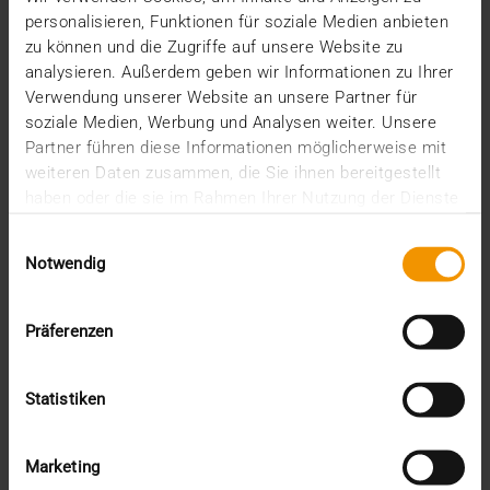
…
personalisieren, Funktionen für soziale Medien anbieten
zu können und die Zugriffe auf unsere Website zu
analysieren. Außerdem geben wir Informationen zu Ihrer
VISUS HEALTH IT
Verwendung unserer Website an unsere Partner für
MEHR ERFAHREN
soziale Medien, Werbung und Analysen weiter. Unsere
Partner führen diese Informationen möglicherweise mit
weiteren Daten zusammen, die Sie ihnen bereitgestellt
haben oder die sie im Rahmen Ihrer Nutzung der Dienste
gesammelt haben.
Einwilligungsauswahl
Notwendig
Präferenzen
Statistiken
Marketing