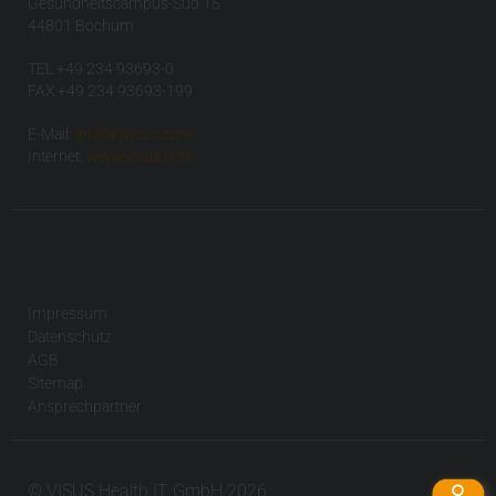
Gesundheitscampus-Süd 15
44801 Bochum
TEL +49 234 93693-0
FAX +49 234 93693-199
E-Mail:
info(at)visus.com
Internet:
www.visus.com
Impressum
Datenschutz
AGB
Sitemap
Ansprechpartner
© VISUS Health IT GmbH 2026