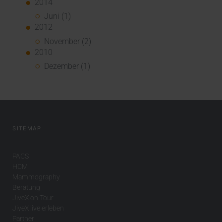
2014
Juni (1)
2012
November (2)
2010
Dezember (1)
SITEMAP
PACS
HCM
Mammography
Beratung
JiveX on Tour
JiveX live erleben
Partner