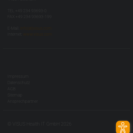
TEL +49 234 93693-0
FAX +49 234 93693-199
E-Mail:
info(at)visus.com
Internet:
www.visus.com
Impressum
Datenschutz
AGB
Sitemap
Ansprechpartner
© VISUS Health IT GmbH 2026