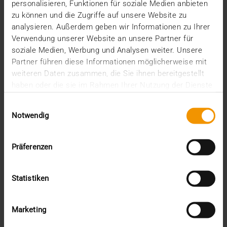
betroffen.
personalisieren, Funktionen für soziale Medien anbieten
zu können und die Zugriffe auf unsere Website zu
analysieren. Außerdem geben wir Informationen zu Ihrer
VISUS HEALTH IT
Verwendung unserer Website an unsere Partner für
MEHR ERFAHREN
soziale Medien, Werbung und Analysen weiter. Unsere
Partner führen diese Informationen möglicherweise mit
weiteren Daten zusammen, die Sie ihnen bereitgestellt
haben oder die sie im Rahmen Ihrer Nutzung der Dienste
gesammelt haben.
Einwilligungsauswahl
Notwendig
Präferenzen
Statistiken
Marketing