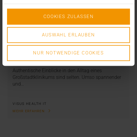
COOKIES ZULASSEN
NEWS
AUSWAHL ERLAUBEN
Helden in Serie: Das Diakonie-Klinikum
Stuttgart und JiveX
NUR NOTWENDIGE COOKIES
10.12.2021
Authentische Einblicke in den Alltag eines
Großstadtklinikums sind selten. Umso spannender
und…
VISUS HEALTH IT
MEHR ERFAHREN