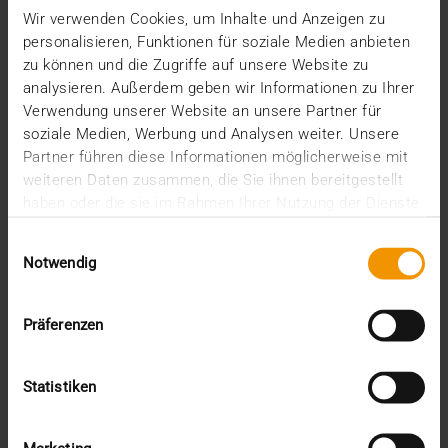
Wir verwenden Cookies, um Inhalte und Anzeigen zu
In der Bundesliga läuft es für Werder Bremen aktuell
personalisieren, Funktionen für soziale Medien anbieten
deutlich besser als in der Saison zuvor. Und…
zu können und die Zugriffe auf unsere Website zu
analysieren. Außerdem geben wir Informationen zu Ihrer
Verwendung unserer Website an unsere Partner für
VISUS HEALTH IT
soziale Medien, Werbung und Analysen weiter. Unsere
MEHR ERFAHREN
Partner führen diese Informationen möglicherweise mit
weiteren Daten zusammen, die Sie ihnen bereitgestellt
haben oder die sie im Rahmen Ihrer Nutzung der Dienste
gesammelt haben.
Einwilligungsauswahl
Notwendig
Präferenzen
Statistiken