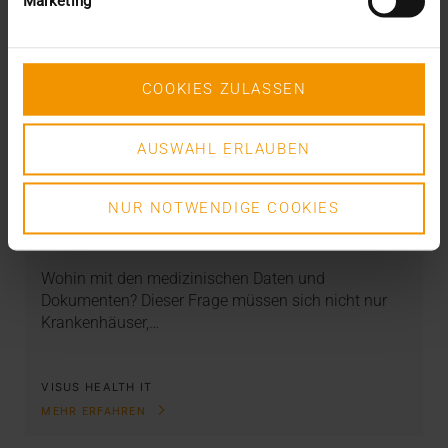
Marketing
COOKIES ZULASSEN
AUSWAHL ERLAUBEN
REPORT
Archivlösung in Rehazentren: Das HCM
als KIS-Kompagnon
NUR NOTWENDIGE COOKIES
15.04.2021
Wohin mit den medizinischen Daten und
Dokumenten? Dieser Frage müssen sich nicht nur
Krankenhäuser,…
VISUS HEALTH IT
MEHR ERFAHREN