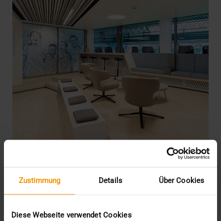
REPORT
Zustimmung
Details
Über Cookies
JiveX in der Sportmedizin: Das
Profikicker-PACS
Diese Webseite verwendet Cookies
15.04.2021