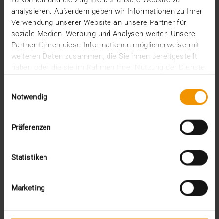
zu können und die Zugriffe auf unsere Website zu
VISUS HEALTH IT
analysieren. Außerdem geben wir Informationen zu Ihrer
MEHR ERFAHREN
Verwendung unserer Website an unsere Partner für
soziale Medien, Werbung und Analysen weiter. Unsere
Partner führen diese Informationen möglicherweise mit
weiteren Daten zusammen, die Sie ihnen bereitgestellt
haben oder die sie im Rahmen Ihrer Nutzung der Dienste
gesammelt haben.
Einwilligungsauswahl
Notwendig
Präferenzen
Statistiken
Marketing