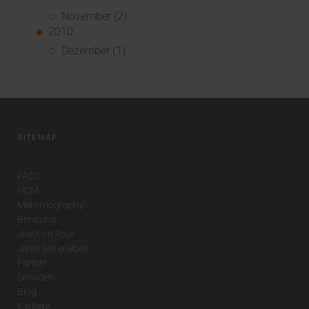
November (2)
2010
Dezember (1)
SITEMAP
PACS
HCM
Mammography
Beratung
JiveX on Tour
JiveX live erleben
Partner
Services
Blog
Karriere