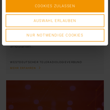
COOKIES ZULASSEN
VERNETZUNG
Einfach interdisziplinär
AUSWAHL ERLAUBEN
29.04.2020
NUR NOTWENDIGE COOKIES
Als Kooperationspartner von mehr als acht
zertifizierten Tumor-/Organzentren und
ambulanten…
WESTDEUTSCHER TELERADIOLOGIEVERBUND
MEHR ERFAHREN