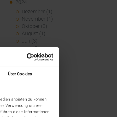
2024
Dezember (1)
November (1)
Oktober (3)
August (1)
Juli (3)
Juni (3)
Mai (7)
April (4)
März (1)
Über Cookies
Februar (3)
Januar (4)
2023
Medien anbieten zu können
Dezember (5)
hrer Verwendung unserer
November (6)
 führen diese Informationen
Oktober (3)