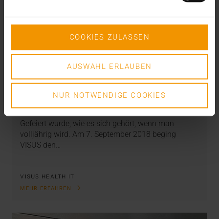
COOKIES ZULASSEN
AUSWAHL ERLAUBEN
INTERN
·
NEWS
Was für ein (Volljährigkeits-) Fest!
NUR NOTWENDIGE COOKIES
10.09.2018
Gefeiert wurde, wie es sich gehört, wenn man
volljährig wird. Am 7. September 2018 beging
VISUS den…
VISUS HEALTH IT
MEHR ERFAHREN