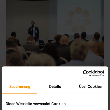
Zustimmung
Details
Über Cookies
EVENTS
·
NEWS
Voller Saal, volles Programm
10.09.2018
Diese Webseite verwendet Cookies