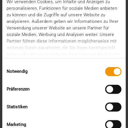
Unser Anwendertag 2018 in Bochum weckte wieder
Wir verwenden Cookies, um Inhalte und Anzeigen zu
einmal das Interesse zahlreicher JiveX Nutzer.
personalisieren, Funktionen für soziale Medien anbieten
Rund…
zu können und die Zugriffe auf unsere Website zu
analysieren. Außerdem geben wir Informationen zu Ihrer
Verwendung unserer Website an unsere Partner für
VISUS HEALTH IT
soziale Medien, Werbung und Analysen weiter. Unsere
MEHR ERFAHREN
Partner führen diese Informationen möglicherweise mit
weiteren Daten zusammen, die Sie ihnen bereitgestellt
haben oder die sie im Rahmen Ihrer Nutzung der Dienste
gesammelt haben.
Einwilligungsauswahl
Notwendig
Präferenzen
Statistiken
Marketing