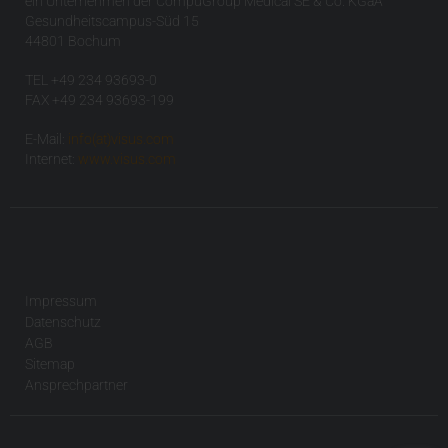
ein Unternehmen der CompuGroup Medical SE & Co. KGaA
Gesundheitscampus-Süd 15
44801 Bochum
TEL +49 234 93693-0
FAX +49 234 93693-199
E-Mail:
info(at)visus.com
Internet:
www.visus.com
Impressum
Datenschutz
AGB
Sitemap
Ansprechpartner