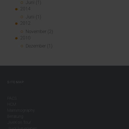
Juni (1)
2014
Juni (1)
2012
November (2)
2010
Dezember (1)
SITEMAP
PACS
HCM
Mammography
Beratung
JiveX on Tour
JiveX live erleben