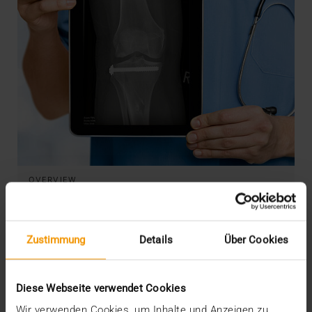
OVERVIEW
JiveX Mobile und JiveX Web –
Datenzugriff zu jeder Zeit und an jedem
Ort
Zustimmung
Details
Über Cookies
23.03.2018
Um den medizinischen Workflow und damit
Diese Webseite verwendet Cookies
letztlich auch die Versorgungsqualität zu
Wir verwenden Cookies, um Inhalte und Anzeigen zu