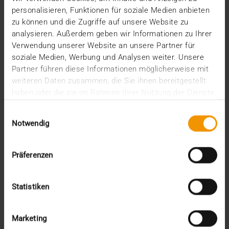
verbessern, ist…
personalisieren, Funktionen für soziale Medien anbieten
zu können und die Zugriffe auf unsere Website zu
analysieren. Außerdem geben wir Informationen zu Ihrer
VISUS HEALTH IT
Verwendung unserer Website an unsere Partner für
MEHR ERFAHREN
soziale Medien, Werbung und Analysen weiter. Unsere
Partner führen diese Informationen möglicherweise mit
weiteren Daten zusammen, die Sie ihnen bereitgestellt
haben oder die sie im Rahmen Ihrer Nutzung der Dienste
gesammelt haben.
Einwilligungsauswahl
Notwendig
Präferenzen
Statistiken
Marketing