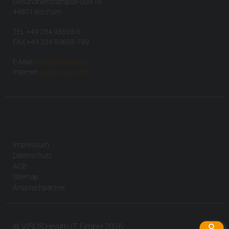
Gesundheitscampus-Süd 15
44801 Bochum
TEL +49 234 93693-0
FAX +49 234 93693-199
E-Mail:
info(at)visus.com
Internet:
www.visus.com
Impressum
Datenschutz
AGB
Sitemap
Ansprechpartner
© VISUS Health IT GmbH 2026