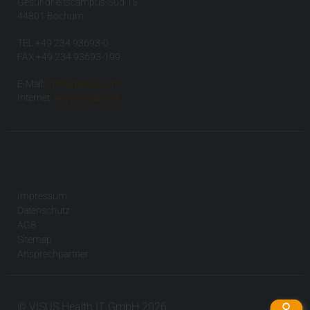
Gesundheitscampus-Süd 15
44801 Bochum
TEL +49 234 93693-0
FAX +49 234 93693-199
E-Mail:
info(at)visus.com
Internet:
www.visus.com
Impressum
Datenschutz
AGB
Sitemap
Ansprechpartner
© VISUS Health IT GmbH 2026