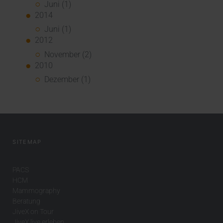
Juni (1)
2014
Juni (1)
2012
November (2)
2010
Dezember (1)
SITEMAP
PACS
HCM
Mammography
Beratung
JiveX on Tour
JiveX live erleben