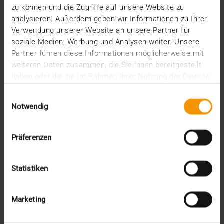
zu können und die Zugriffe auf unsere Website zu
analysieren. Außerdem geben wir Informationen zu Ihrer
VISUS HEALTH IT
Verwendung unserer Website an unsere Partner für
MEHR ERFAHREN
soziale Medien, Werbung und Analysen weiter. Unsere
Partner führen diese Informationen möglicherweise mit
weiteren Daten zusammen, die Sie ihnen bereitgestellt
haben oder die sie im Rahmen Ihrer Nutzung der Dienste
gesammelt haben.
Einwilligungsauswahl
Notwendig
Präferenzen
Statistiken
Marketing