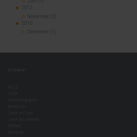
Juni (1)
2012
November (2)
2010
Dezember (1)
SITEMAP
PACS
HCM
Mammography
Beratung
JiveX on Tour
JiveX live erleben
Partner
Services