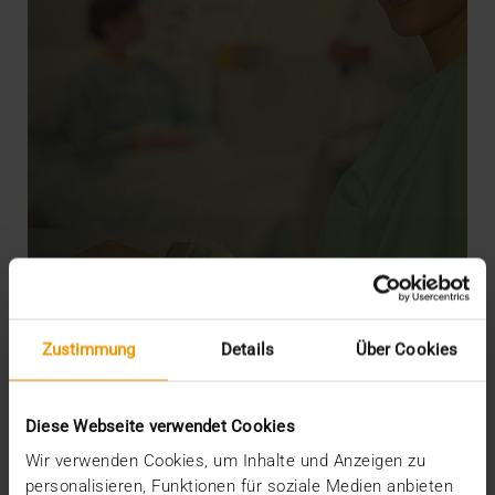
NEWS
MD-Kommunikation: Frist läuft ab
Zustimmung
Details
Über Cookies
07.06.2022
Ab dem 1. Juli 2022 stellen die Medizinischen
Diese Webseite verwendet Cookies
Dienste endgültig auf die digitale Kommunikation
Wir verwenden Cookies, um Inhalte und Anzeigen zu
über…
personalisieren, Funktionen für soziale Medien anbieten