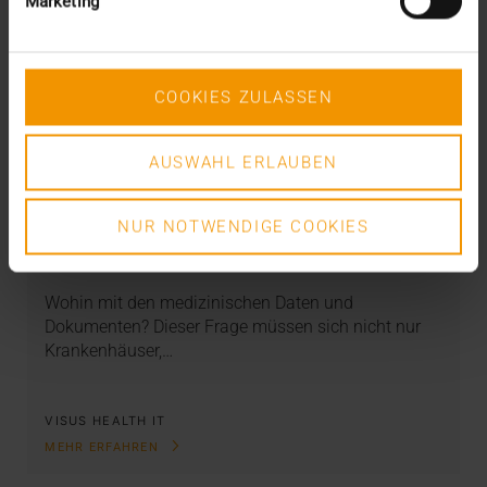
Marketing
COOKIES ZULASSEN
AUSWAHL ERLAUBEN
REPORT
Archivlösung in Rehazentren: Das HCM
als KIS-Kompagnon
NUR NOTWENDIGE COOKIES
15.04.2021
Wohin mit den medizinischen Daten und
Dokumenten? Dieser Frage müssen sich nicht nur
Krankenhäuser,…
VISUS HEALTH IT
MEHR ERFAHREN