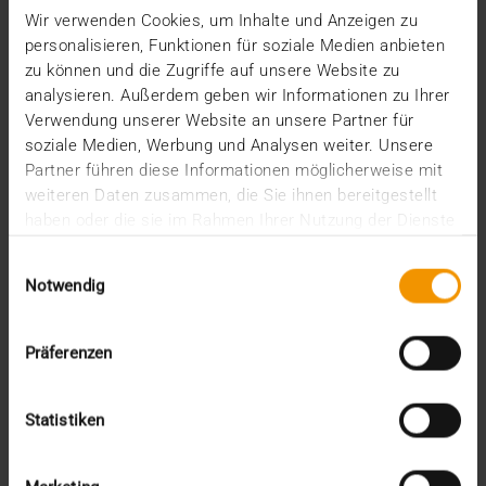
Wir verwenden Cookies, um Inhalte und Anzeigen zu
In der Bundesliga läuft es für Werder Bremen aktuell
personalisieren, Funktionen für soziale Medien anbieten
deutlich besser als in der Saison zuvor. Und…
zu können und die Zugriffe auf unsere Website zu
analysieren. Außerdem geben wir Informationen zu Ihrer
Verwendung unserer Website an unsere Partner für
VISUS HEALTH IT
soziale Medien, Werbung und Analysen weiter. Unsere
MEHR ERFAHREN
Partner führen diese Informationen möglicherweise mit
weiteren Daten zusammen, die Sie ihnen bereitgestellt
haben oder die sie im Rahmen Ihrer Nutzung der Dienste
gesammelt haben.
Einwilligungsauswahl
Notwendig
Präferenzen
Statistiken