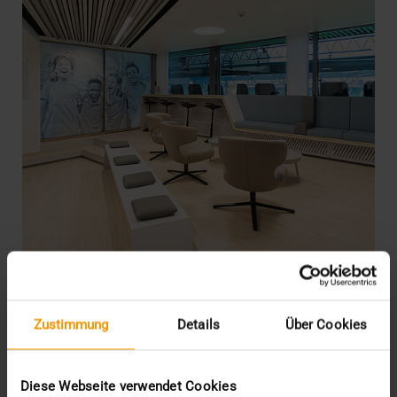
REPORT
Zustimmung
Details
Über Cookies
JiveX in der Sportmedizin: Das
Profikicker-PACS
Diese Webseite verwendet Cookies
15.04.2021