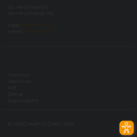
TEL +49 234 93693-0
FAX +49 234 93693-199
E-Mail:
info(at)visus.com
Internet:
www.visus.com
Impressum
Datenschutz
AGB
Sitemap
Ansprechpartner
© VISUS Health IT GmbH 2026