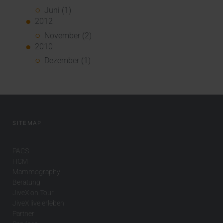
Juni (1)
2012
November (2)
2010
Dezember (1)
SITEMAP
PACS
HCM
Mammography
Beratung
JiveX on Tour
JiveX live erleben
Partner