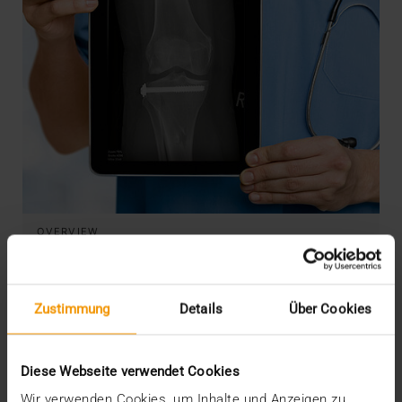
OVERVIEW
JiveX Mobile und JiveX Web –
Datenzugriff zu jeder Zeit und an jedem
Ort
Zustimmung
Details
Über Cookies
23.03.2018
Um den medizinischen Workflow und damit
Diese Webseite verwendet Cookies
letztlich auch die Versorgungsqualität zu
Wir verwenden Cookies, um Inhalte und Anzeigen zu