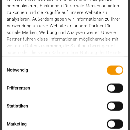
verbessern, ist…
personalisieren, Funktionen für soziale Medien anbieten
zu können und die Zugriffe auf unsere Website zu
analysieren. Außerdem geben wir Informationen zu Ihrer
VISUS HEALTH IT
Verwendung unserer Website an unsere Partner für
MEHR ERFAHREN
soziale Medien, Werbung und Analysen weiter. Unsere
Partner führen diese Informationen möglicherweise mit
weiteren Daten zusammen, die Sie ihnen bereitgestellt
haben oder die sie im Rahmen Ihrer Nutzung der Dienste
gesammelt haben.
Einwilligungsauswahl
Notwendig
Präferenzen
Statistiken
Marketing