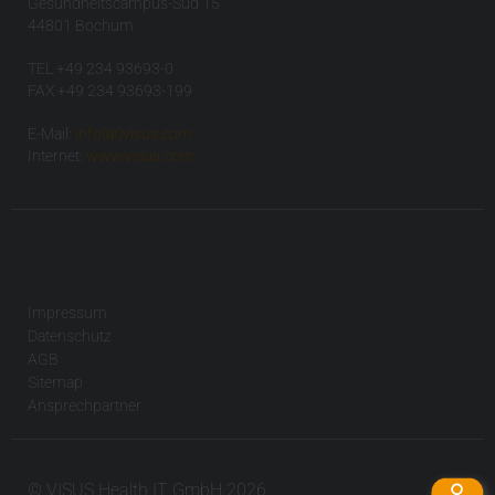
Gesundheitscampus-Süd 15
44801 Bochum
TEL +49 234 93693-0
FAX +49 234 93693-199
E-Mail:
info(at)visus.com
Internet:
www.visus.com
Impressum
Datenschutz
AGB
Sitemap
Ansprechpartner
© VISUS Health IT GmbH 2026