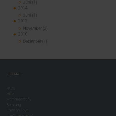
Juni (1)
2014
Juni (1)
2012
November (2)
2010
Dezember (1)
SITEMAP
PACS
HCM
Mammography
Beratung
JiveX on Tour
JiveX live erleben