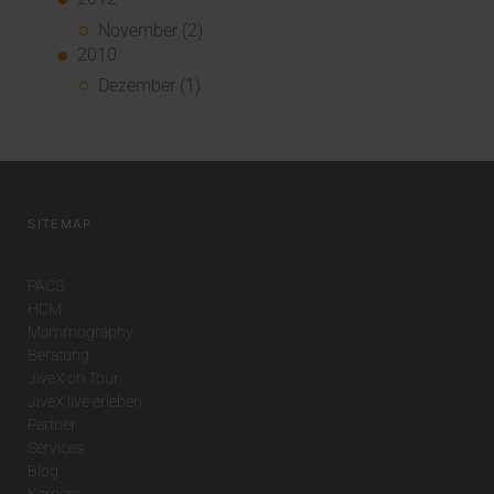
November (2)
2010
Dezember (1)
SITEMAP
PACS
HCM
Mammography
Beratung
JiveX on Tour
JiveX live erleben
Partner
Services
Blog
Karriere