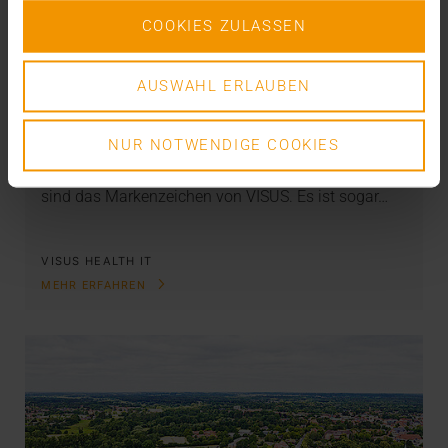
COOKIES ZULASSEN
STANDARD ECHO
AUSWAHL ERLAUBEN
Standards als Wachstumsmotor
11.08.2020
NUR NOTWENDIGE COOKIES
Informationstechnologische Standards und Profile
sind das Markenzeichen von VISUS. Es ist sogar…
VISUS HEALTH IT
MEHR ERFAHREN