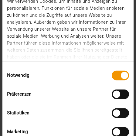
Wir verwenden Cookies, um Inhalte und Anzeigen zu
Wohnungslosen Menschen eine Freude bereiten:
personalisieren, Funktionen für soziale Medien anbieten
Das war die Idee unserer Mitarbeiter-Aktion…
zu können und die Zugriffe auf unsere Website zu
analysieren. Außerdem geben wir Informationen zu Ihrer
Verwendung unserer Website an unsere Partner für
VISUS HEALTH IT
soziale Medien, Werbung und Analysen weiter. Unsere
MEHR ERFAHREN
Partner führen diese Informationen möglicherweise mit
weiteren Daten zusammen, die Sie ihnen bereitgestellt
haben oder die sie im Rahmen Ihrer Nutzung der Dienste
gesammelt haben.
Einwilligungsauswahl
Notwendig
Präferenzen
Statistiken
Marketing