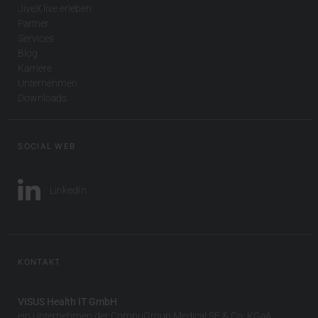
JiveX live erleben
Partner
Services
Blog
Karriere
Unternehmen
Downloads
SOCIAL WEB
LinkedIn
KONTAKT
VISUS Health IT GmbH
ein Unternehmen der CompuGroup Medical SE & Co. KGaA