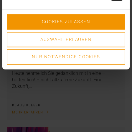
COOKIES ZULASSEN
AUSWAHL ERLAUBEN
KOLUMNE
Mut zur Lücke
NUR NOTWENDIGE COOKIES
11.12.2019
Heute nehme ich Sie gedanklich mit in eine –
hoffentlich! – nicht allzu ferne Zukunft. Eine
Zukunft,…
KLAUS KLEBER
MEHR ERFAHREN