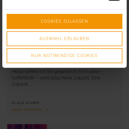
COOKIES ZULASSEN
AUSWAHL ERLAUBEN
KOLUMNE
Mut zur Lücke
NUR NOTWENDIGE COOKIES
11.12.2019
Heute nehme ich Sie gedanklich mit in eine –
hoffentlich! – nicht allzu ferne Zukunft. Eine
Zukunft,…
KLAUS KLEBER
MEHR ERFAHREN