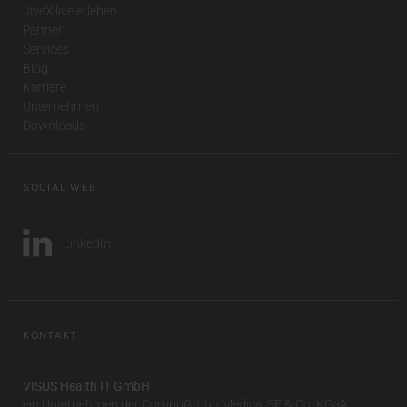
JiveX live erleben
Partner
Services
Blog
Karriere
Unternehmen
Downloads
SOCIAL WEB
LinkedIn
KONTAKT
VISUS Health IT GmbH
ein Unternehmen der CompuGroup Medical SE & Co. KGaA