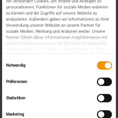
Wir verwenden Cookies, um Inhalte und Anzeigen zu
Wohnungslosen Menschen eine Freude bereiten:
personalisieren, Funktionen für soziale Medien anbieten
Das war die Idee unserer Mitarbeiter-Aktion…
zu können und die Zugriffe auf unsere Website zu
analysieren. Außerdem geben wir Informationen zu Ihrer
Verwendung unserer Website an unsere Partner für
VISUS HEALTH IT
soziale Medien, Werbung und Analysen weiter. Unsere
MEHR ERFAHREN
Partner führen diese Informationen möglicherweise mit
weiteren Daten zusammen, die Sie ihnen bereitgestellt
haben oder die sie im Rahmen Ihrer Nutzung der Dienste
gesammelt haben.
Einwilligungsauswahl
Notwendig
Präferenzen
Statistiken
Marketing