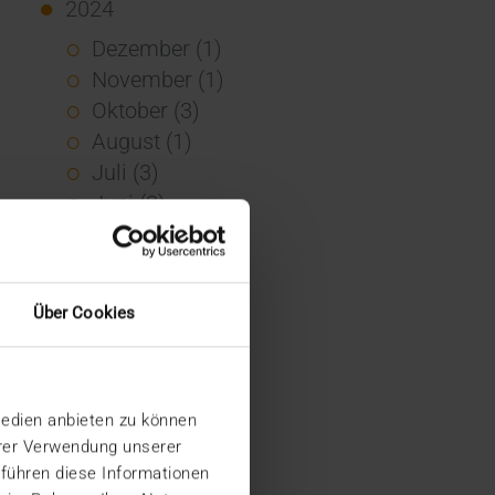
2024
Dezember (1)
November (1)
Oktober (3)
August (1)
Juli (3)
Juni (3)
Mai (7)
April (4)
März (1)
Über Cookies
Februar (3)
Januar (4)
2023
Medien anbieten zu können
Dezember (5)
hrer Verwendung unserer
November (6)
 führen diese Informationen
Oktober (3)