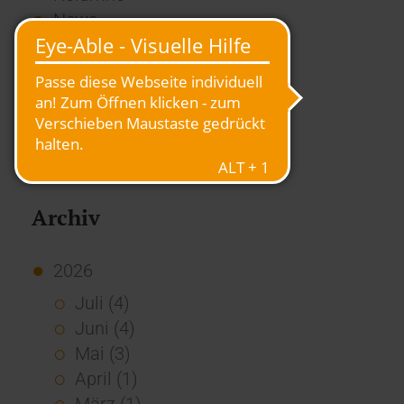
News
Overview
Presse
Report
Standard Echo
Stories
Vernetzung
Archiv
2026
Juli (4)
Juni (4)
Mai (3)
April (1)
März (1)