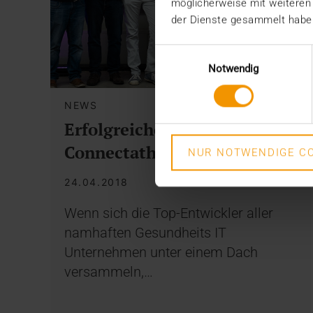
möglicherweise mit weiteren
der Dienste gesammelt habe
Einwilligungsauswahl
Notwendig
NEWS
Erfolgreicher IHE
Connectathon für VISUS
NUR NOTWENDIGE CO
24.04.2018
Wenn sich die Top-Entwickler aller
namhaften Gesundheits IT
Unternehmen unter einem Dach
versammeln,…