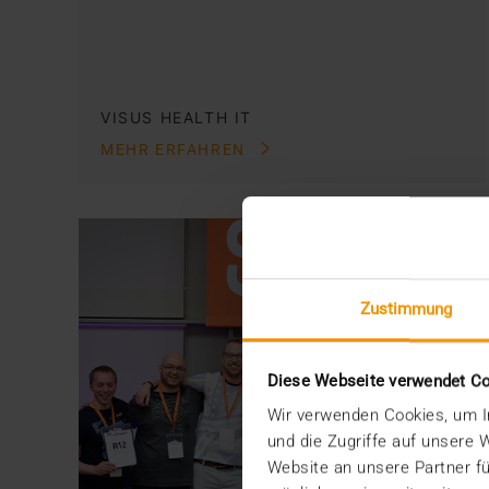
VISUS HEALTH IT
MEHR ERFAHREN
Zustimmung
Diese Webseite verwendet C
Wir verwenden Cookies, um In
und die Zugriffe auf unsere
Website an unsere Partner fü