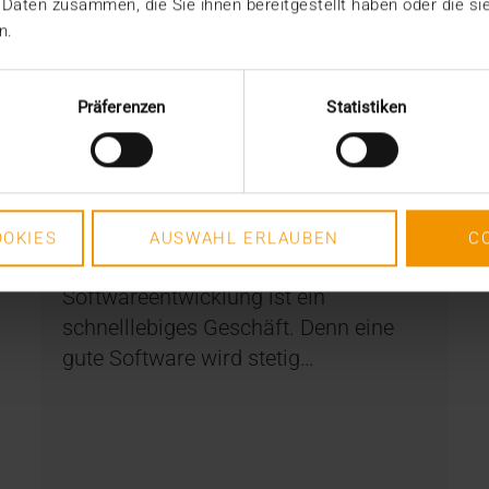
 Daten zusammen, die Sie ihnen bereitgestellt haben oder die s
n.
Präferenzen
Statistiken
INTERN
Agiles Gedränge
OKIES
AUSWAHL ERLAUBEN
C
10.04.2018
Softwareentwicklung ist ein
schnelllebiges Geschäft. Denn eine
gute Software wird stetig…