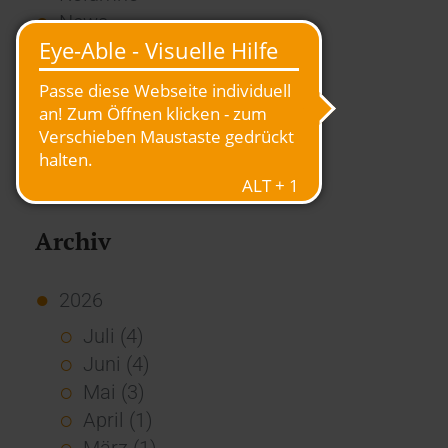
News
Overview
Presse
Report
Standard Echo
Stories
Vernetzung
Archiv
2026
Juli (4)
Juni (4)
Mai (3)
April (1)
März (1)