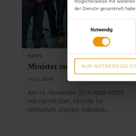
möglicherweise mit weiteren
der Dienste gesammelt habe
Einwilligungsauswahl
Notwendig
NEWS
Minister zu Besuch
NUR NOTWENDIGE CO
16.11.2016
Am 16. November 2016 hatte VISUS
mit Garrelt Duin, Minister für
Wirtschaft, Energie- Industrie,…