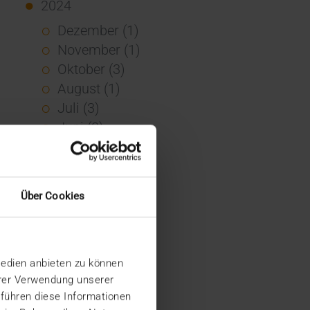
2024
Dezember (1)
November (1)
Oktober (3)
August (1)
Juli (3)
Juni (3)
Mai (7)
April (4)
März (1)
Über Cookies
Februar (3)
Januar (4)
2023
Medien anbieten zu können
Dezember (5)
hrer Verwendung unserer
November (6)
 führen diese Informationen
Oktober (3)