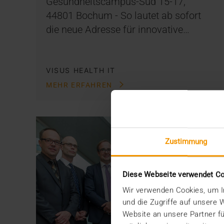
Gesundheitscampus-Süd 15-17,
44801 Bochum - So lautet ab sofort
die neue Adresse für innovative…
VISUS HEALTH IT
MEHR ERFAHREN
Zustimmung
Diese Webseite verwendet C
Wir verwenden Cookies, um In
und die Zugriffe auf unsere
Website an unsere Partner fü