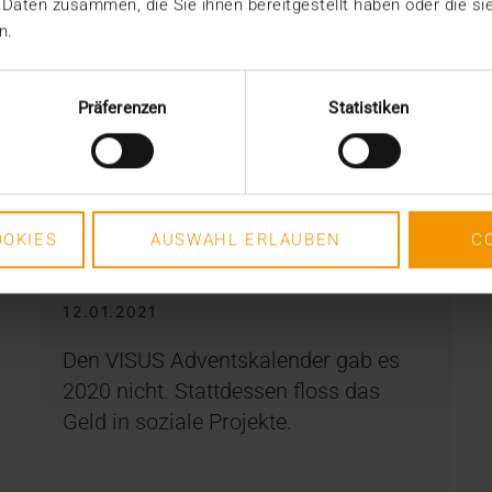
 Daten zusammen, die Sie ihnen bereitgestellt haben oder die s
n.
Präferenzen
Statistiken
CSR
OKIES
AUSWAHL ERLAUBEN
C
Spenden statt Schokolade
12.01.2021
Den VISUS Adventskalender gab es
2020 nicht. Stattdessen floss das
Geld in soziale Projekte.