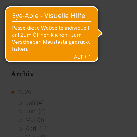
News
Overview
Presse
Report
Standard Echo
Stories
Vernetzung
Archiv
2026
Juli (4)
Juni (4)
Mai (3)
April (1)
März (1)