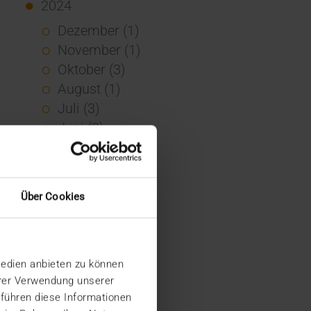
2024
Dezember (1)
November (1)
Oktober (3)
August (1)
Juli (3)
Juni (3)
Mai (7)
April (4)
März (1)
Über Cookies
Februar (3)
Januar (4)
2023
Medien anbieten zu können
Dezember (5)
hrer Verwendung unserer
November (6)
 führen diese Informationen
Oktober (3)