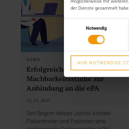
möglicherweise mit weiteren
der Dienste gesammelt habe
Einwilligungsauswahl
Notwendig
NEWS
NUR NOTWENDIGE CO
Erfolgreiche
Machbarkeitsstudie zur
Anbindung an die ePA
22.01.2021
Seit Beginn dieses Jahres können
Patientinnen und Patienten eine