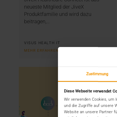
neueste Mitglied der JiveX
Produktfamilie und wird dazu
beitragen,…
VISUS HEALTH IT
MEHR ERFAHREN
Zustimmung
Diese Webseite verwendet C
Wir verwenden Cookies, um In
und die Zugriffe auf unsere
Website an unsere Partner fü