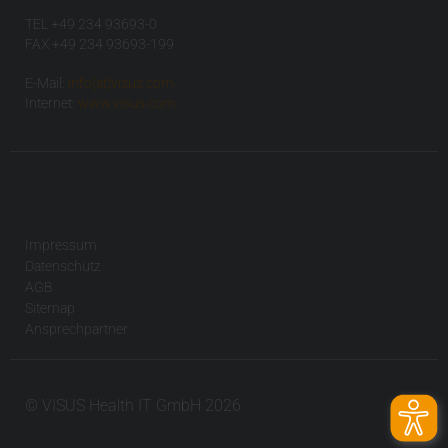
TEL +49 234 93693-0
FAX +49 234 93693-199
E-Mail:
info(at)visus.com
Internet:
www.visus.com
Impressum
Datenschutz
AGB
Sitemap
Ansprechpartner
© VISUS Health IT GmbH 2026