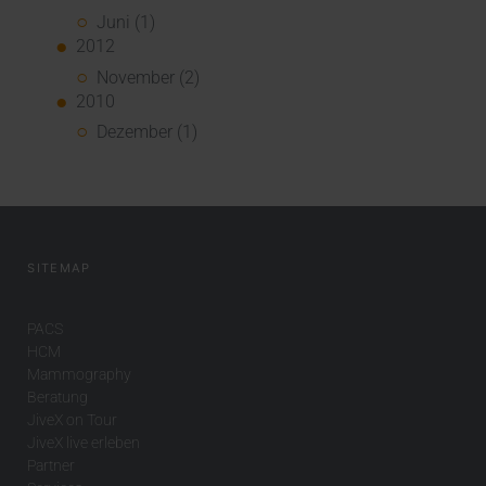
Juni (1)
2012
November (2)
2010
Dezember (1)
SITEMAP
PACS
HCM
Mammography
Beratung
JiveX on Tour
JiveX live erleben
Partner