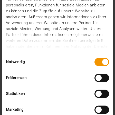
verbessern, ist…
personalisieren, Funktionen für soziale Medien anbieten
zu können und die Zugriffe auf unsere Website zu
analysieren. Außerdem geben wir Informationen zu Ihrer
VISUS HEALTH IT
Verwendung unserer Website an unsere Partner für
MEHR ERFAHREN
soziale Medien, Werbung und Analysen weiter. Unsere
Partner führen diese Informationen möglicherweise mit
weiteren Daten zusammen, die Sie ihnen bereitgestellt
haben oder die sie im Rahmen Ihrer Nutzung der Dienste
gesammelt haben.
Einwilligungsauswahl
Notwendig
Präferenzen
Statistiken
Marketing