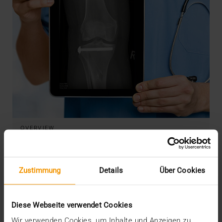
OVERVIEW
JiveX Mobile und JiveX Web –
Datenzugriff zu jeder Zeit und an jedem
Ort
Zustimmung
Details
Über Cookies
23.03.2018
Um den medizinischen Workflow und damit
Diese Webseite verwendet Cookies
letztlich auch die Versorgungsqualität zu
Wir verwenden Cookies, um Inhalte und Anzeigen zu