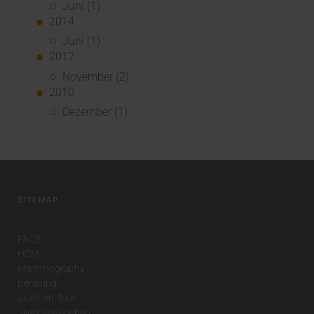
Juni (1)
2014
Juni (1)
2012
November (2)
2010
Dezember (1)
SITEMAP
PACS
HCM
Mammography
Beratung
JiveX on Tour
JiveX live erleben