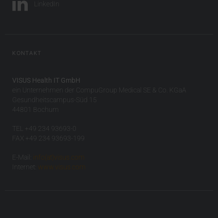
LinkedIn
KONTAKT
VISUS Health IT GmbH
ein Unternehmen der CompuGroup Medical SE & Co. KGaA
Gesundheitscampus-Süd 15
44801 Bochum
TEL +49 234 93693-0
FAX +49 234 93693-199
E-Mail:
info(at)visus.com
Internet:
www.visus.com