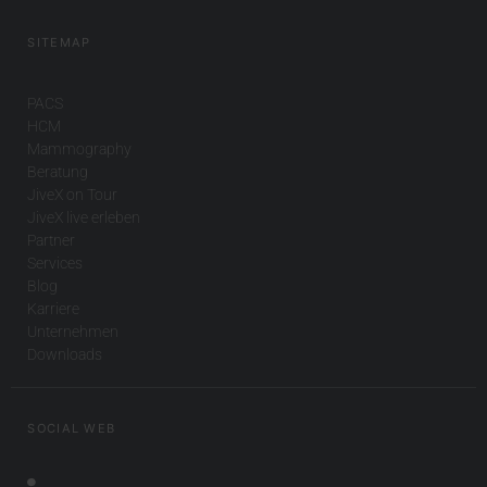
SITEMAP
PACS
HCM
Mammography
Beratung
JiveX on Tour
JiveX live erleben
Partner
Services
Blog
Karriere
Unternehmen
Downloads
SOCIAL WEB