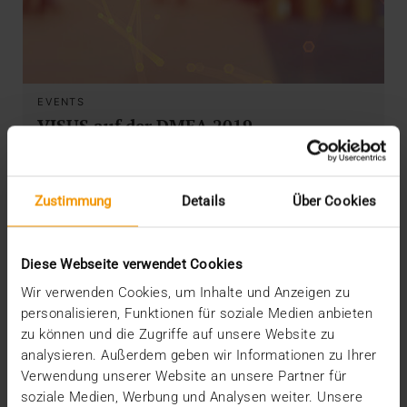
EVENTS
VISUS auf der DMEA 2019
20.03.2019
Auf der diesjährigen DMEA zeigen wir, wie Sie
Zustimmung
Details
Über Cookies
mithilfe des JiveX Healthcare Content…
Diese Webseite verwendet Cookies
VISUS HEALTH IT
MEHR ERFAHREN
Wir verwenden Cookies, um Inhalte und Anzeigen zu
personalisieren, Funktionen für soziale Medien anbieten
zu können und die Zugriffe auf unsere Website zu
analysieren. Außerdem geben wir Informationen zu Ihrer
Verwendung unserer Website an unsere Partner für
soziale Medien, Werbung und Analysen weiter. Unsere