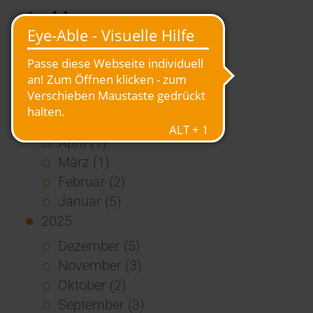
Archiv
2026
Juli (4)
Juni (4)
Mai (3)
April (1)
März (1)
Februar (2)
Januar (5)
2025
Dezember (5)
November (3)
Oktober (2)
September (3)