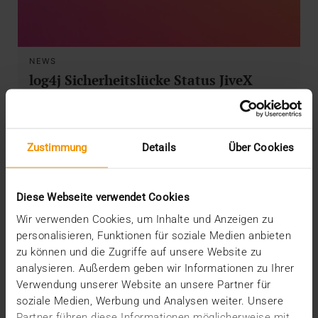
NEWS
log4j Sicherheitslücke Status JiveX
13.12.2021
Nahezu sämtliche JiveX-Produkte sind nicht
betroffen.
Zustimmung
Details
Über Cookies
VISUS HEALTH IT
Diese Webseite verwendet Cookies
MEHR ERFAHREN
Wir verwenden Cookies, um Inhalte und Anzeigen zu
personalisieren, Funktionen für soziale Medien anbieten
zu können und die Zugriffe auf unsere Website zu
analysieren. Außerdem geben wir Informationen zu Ihrer
Verwendung unserer Website an unsere Partner für
soziale Medien, Werbung und Analysen weiter. Unsere
Partner führen diese Informationen möglicherweise mit