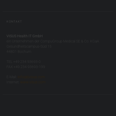
KONTAKT
VISUS Health IT GmbH
ein Unternehmen der CompuGroup Medical SE & Co. KGaA
Gesundheitscampus-Süd 15
44801 Bochum
TEL +49 234 93693-0
FAX +49 234 93693-199
E-Mail:
info(at)visus.com
Internet:
www.visus.com