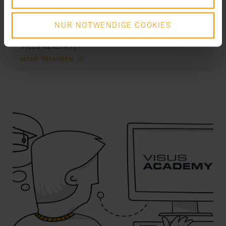
Großstadtklinikums sind selten. Umso spannender
und…
NUR NOTWENDIGE COOKIES
VISUS HEALTH IT
MEHR ERFAHREN