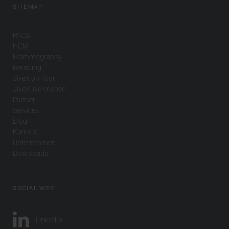
SITEMAP
PACS
HCM
Mammography
Beratung
JiveX on Tour
JiveX live erleben
Partner
Services
Blog
Karriere
Unternehmen
Downloads
SOCIAL WEB
LinkedIn