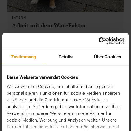
INTERN
Arbeit mit dem Wau-Faktor
04.06.2024
Hunde im Büro? Bei uns kein Problem. Unsere Office
Dogs bringen Humor ins Haus – und machen
Zustimmung
Details
Über Cookies
nicht…
Diese Webseite verwendet Cookies
VISUS HEALTH IT
MEHR ERFAHREN
Wir verwenden Cookies, um Inhalte und Anzeigen zu
personalisieren, Funktionen für soziale Medien anbieten
zu können und die Zugriffe auf unsere Website zu
analysieren. Außerdem geben wir Informationen zu Ihrer
Verwendung unserer Website an unsere Partner für
soziale Medien, Werbung und Analysen weiter. Unsere
Partner führen diese Informationen möglicherweise mit