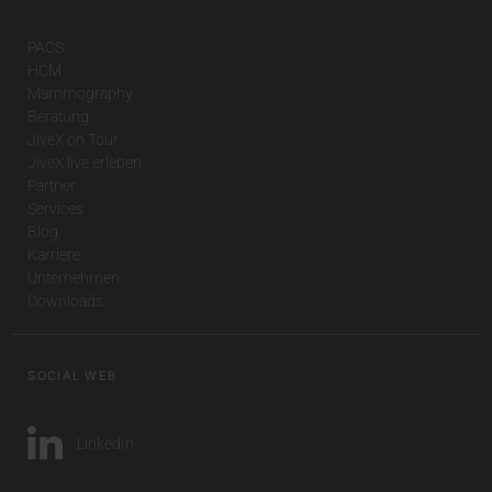
PACS
HCM
Mammography
Beratung
JiveX on Tour
JiveX live erleben
Partner
Services
Blog
Karriere
Unternehmen
Downloads
SOCIAL WEB
LinkedIn