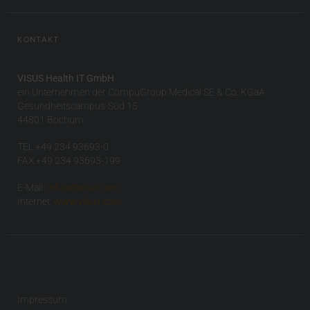
KONTAKT
VISUS Health IT GmbH
ein Unternehmen der CompuGroup Medical SE & Co. KGaA
Gesundheitscampus-Süd 15
44801 Bochum
TEL +49 234 93693-0
FAX +49 234 93693-199
E-Mail:
info(at)visus.com
Internet:
www.visus.com
Impressum