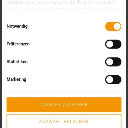
weiteren Daten zusammen, die Sie ihnen bereitgestellt
haben oder die sie im Rahmen Ihrer Nutzung der Dienste
gesammelt haben.
Einwilligungsauswahl
Notwendig
Präferenzen
Statistiken
Marketing
REPORT
Diagnostik rund um
COOKIES ZULASSEN
30.05.2024
Blut- und Urinuntersuchungen, Ultraschall, Röntgen,
Lungenfunktionstest usw.: Es ist nicht…
AUSWAHL ERLAUBEN