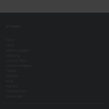
SITEMAP
PACS
HCM
Mammography
Beratung
JiveX on Tour
JiveX live erleben
Partner
Services
Blog
Karriere
Unternehmen
Downloads