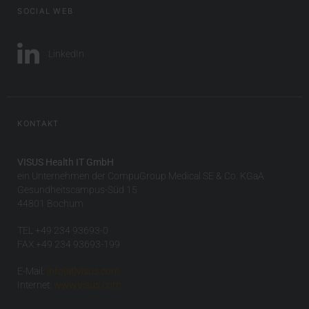
SOCIAL WEB
LinkedIn
KONTAKT
VISUS Health IT GmbH
ein Unternehmen der CompuGroup Medical SE & Co. KGaA
Gesundheitscampus-Süd 15
44801 Bochum
TEL +49 234 93693-0
FAX +49 234 93693-199
E-Mail:
info(at)visus.com
Internet:
www.visus.com