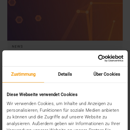
NEWS
Windows 7 Update (KB4034664)
11.08.2017
Wir konnten erfolgreich die durch unsere Kunden
Zustimmung
Details
Über Cookies
gemeldeten Anzeigeprobleme mit JiveX
analysieren.…
Diese Webseite verwendet Cookies
Wir verwenden Cookies, um Inhalte und Anzeigen zu
VISUS HEALTH IT
personalisieren, Funktionen für soziale Medien anbieten
MEHR ERFAHREN
zu können und die Zugriffe auf unsere Website zu
analysieren. Außerdem geben wir Informationen zu Ihrer