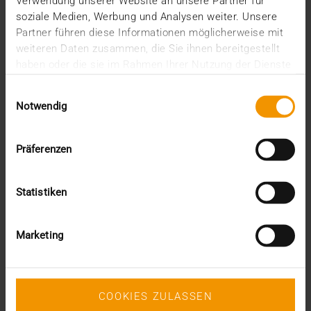
Verwendung unserer Website an unsere Partner für
soziale Medien, Werbung und Analysen weiter. Unsere
Partner führen diese Informationen möglicherweise mit
weiteren Daten zusammen, die Sie ihnen bereitgestellt
haben oder die sie im Rahmen Ihrer Nutzung der Dienste
gesammelt haben.
Einwilligungsauswahl
Notwendig
Präferenzen
Statistiken
Marketing
PRESSE
COOKIES ZULASSEN
Prof. Karl Lauterbach zu Gast bei VISUS