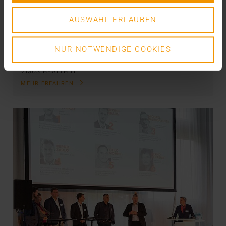
07.08.2017
AUSWAHL ERLAUBEN
Kann die Digitalisierung das an sie geknüpfte
Versprechen halten und trotz Rekordausgaben im…
NUR NOTWENDIGE COOKIES
VISUS HEALTH IT
MEHR ERFAHREN