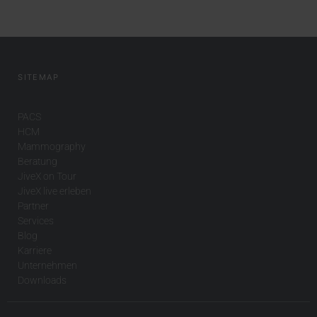
SITEMAP
PACS
HCM
Mammography
Beratung
JiveX on Tour
JiveX live erleben
Partner
Services
Blog
Karriere
Unternehmen
Downloads