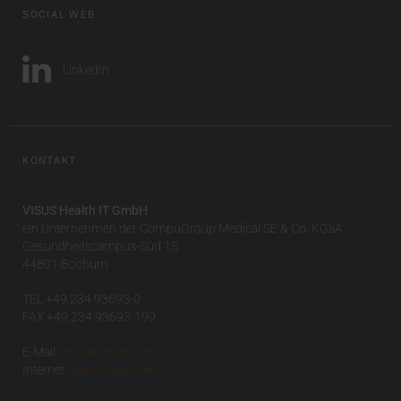
SOCIAL WEB
LinkedIn
KONTAKT
VISUS Health IT GmbH
ein Unternehmen der CompuGroup Medical SE & Co. KGaA
Gesundheitscampus-Süd 15
44801 Bochum
TEL +49 234 93693-0
FAX +49 234 93693-199
E-Mail:
info(at)visus.com
Internet:
www.visus.com