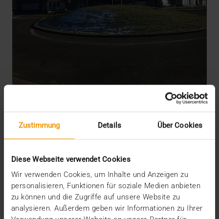
PRESSE
VISUS festigt Fundament für eine
erfolgreiche Zukunft
Zustimmung
Details
Über Cookies
01.03.2017
Gesundheitscampus-Süd 15-17, 44801 Bochum -
Diese Webseite verwendet Cookies
So lautet ab sofort die neue Adresse für innovative…
Wir verwenden Cookies, um Inhalte und Anzeigen zu
personalisieren, Funktionen für soziale Medien anbieten
zu können und die Zugriffe auf unsere Website zu
VISUS HEALTH IT
analysieren. Außerdem geben wir Informationen zu Ihrer
MEHR ERFAHREN