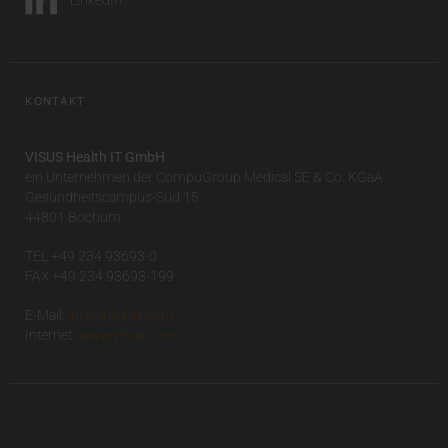
KONTAKT
VISUS Health IT GmbH
ein Unternehmen der CompuGroup Medical SE & Co. KGaA
Gesundheitscampus-Süd 15
44801 Bochum
TEL +49 234 93693-0
FAX +49 234 93693-199
E-Mail:
info(at)visus.com
Internet:
www.visus.com