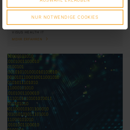
AUSWAHL ERLAUBEN
Arzneimittellieferung via Drohne? Klingt super.
Darum arbeitet das Bundesverkehrsministerium
auch an…
NUR NOTWENDIGE COOKIES
VISUS HEALTH IT
MEHR ERFAHREN