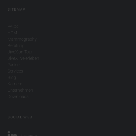
SITEMAP
PACS
HCM
Mammography
Beratung
JiveX on Tour
JiveX live erleben
Partner
Services
Blog
Karriere
Unternehmen
Downloads
SOCIAL WEB
LinkedIn