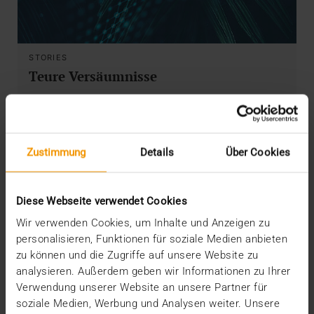
STORIES
Teure Versäumnisse
14.08.2019
34 Milliarden Euro: So hoch beziffert McKinsey &
Company in einer Studie das Einsparpotenzial
Zustimmung
Details
Über Cookies
durch…
Diese Webseite verwendet Cookies
VISUS HEALTH IT
MEHR ERFAHREN
Wir verwenden Cookies, um Inhalte und Anzeigen zu
personalisieren, Funktionen für soziale Medien anbieten
zu können und die Zugriffe auf unsere Website zu
analysieren. Außerdem geben wir Informationen zu Ihrer
Verwendung unserer Website an unsere Partner für
soziale Medien, Werbung und Analysen weiter. Unsere