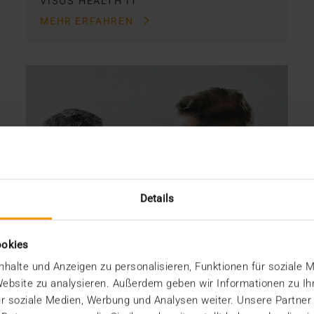
VISUS HEALTH IT
MEHR ERFAHREN
Details
ookies
halte und Anzeigen zu personalisieren, Funktionen für soziale 
 Website zu analysieren. Außerdem geben wir Informationen zu I
r soziale Medien, Werbung und Analysen weiter. Unsere Partner