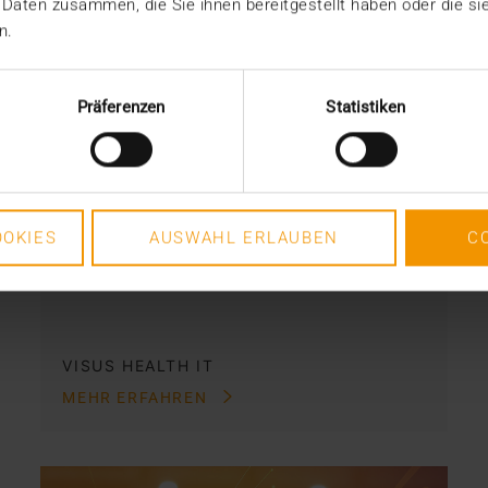
 Daten zusammen, die Sie ihnen bereitgestellt haben oder die s
n.
NEWS
Was kann HCM wirklich?
Präferenzen
Statistiken
29.10.2018
Das Konzept des Healthcare Content
Management ist recht neu. Klar, dass
Anwender und ITler den…
OKIES
AUSWAHL ERLAUBEN
C
VISUS HEALTH IT
MEHR ERFAHREN