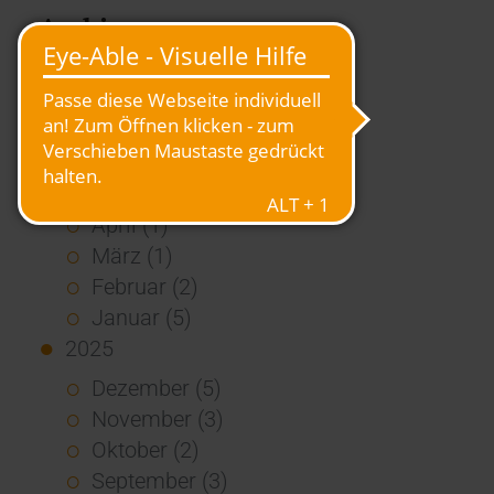
Archiv
2026
Juli (4)
Juni (4)
Mai (3)
April (1)
März (1)
Februar (2)
Januar (5)
2025
Dezember (5)
November (3)
Oktober (2)
September (3)