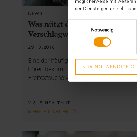
möglicherweise mit weiteren
der Dienste gesammelt habe
NEWS
Was nützt die
Einwilligungsauswahl
Notwendig
Verschlagwortung?
29.10.2018
Eine der häufigsten Fragen, die wir zu
NUR NOTWENDIGE CO
hören bekommen, bezieht sich auf die
Freitextsuche vs.…
VISUS HEALTH IT
MEHR ERFAHREN