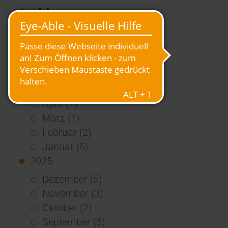
Archiv
2026
Juli (4)
Juni (4)
Mai (3)
April (1)
März (1)
Februar (2)
Januar (5)
2025
Dezember (5)
November (3)
Oktober (2)
September (3)