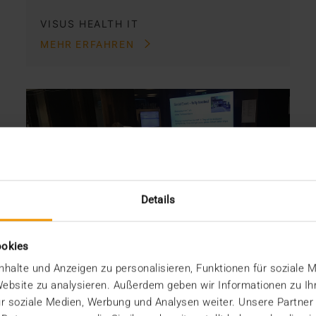
VISUS HEALTH IT
MEHR ERFAHREN
Details
ookies
halte und Anzeigen zu personalisieren, Funktionen für soziale 
 Website zu analysieren. Außerdem geben wir Informationen zu I
r soziale Medien, Werbung und Analysen weiter. Unsere Partner