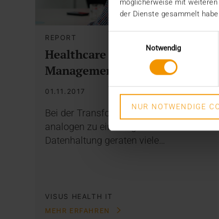
möglicherweise mit weiteren
der Dienste gesammelt habe
Einwilligungsauswahl
REPORT
Notwendig
Healthcare Content
Management in der Praxis
01.11.2017
NUR NOTWENDIGE CO
Bei der Transformation von einer
analogen zu einer digitalen
Datenhaltung geraten viele…
VISUS HEALTH IT
MEHR ERFAHREN