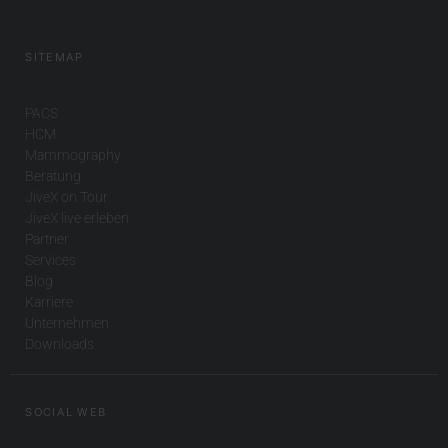
SITEMAP
PACS
HCM
Mammography
Beratung
JiveX on Tour
JiveX live erleben
Partner
Services
Blog
Karriere
Unternehmen
Downloads
SOCIAL WEB