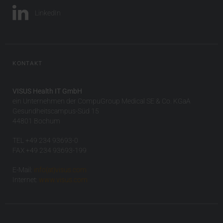
LinkedIn
KONTAKT
VISUS Health IT GmbH
ein Unternehmen der CompuGroup Medical SE & Co. KGaA
Gesundheitscampus-Süd 15
44801 Bochum
TEL +49 234 93693-0
FAX +49 234 93693-199
E-Mail:
info(at)visus.com
Internet:
www.visus.com