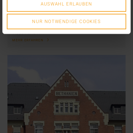
AUSWAHL ERLAUBEN
Als JiveX in der radprax Gruppe pünktlich am 1. Juli
2011 den Betrieb aufnahm, war die erste…
NUR NOTWENDIGE COOKIES
VISUS HEALTH IT
MEHR ERFAHREN