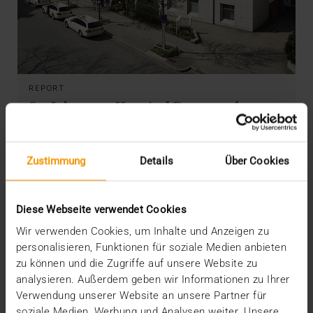
REPORT
St.-Johannes-Hospital Dortmund
01.06.2014
Nach zehn Jahren im Einsatz haben IT-Systeme
Zustimmung
Details
Über Cookies
ihren Zenit in der Regel weit überschritten und…
Diese Webseite verwendet Cookies
VISUS HEALTH IT
Wir verwenden Cookies, um Inhalte und Anzeigen zu
MEHR ERFAHREN
personalisieren, Funktionen für soziale Medien anbieten
zu können und die Zugriffe auf unsere Website zu
analysieren. Außerdem geben wir Informationen zu Ihrer
Verwendung unserer Website an unsere Partner für
soziale Medien, Werbung und Analysen weiter. Unsere