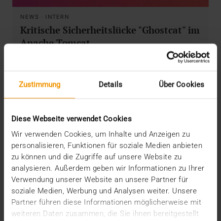
NEWS
·
INTERN
Kritische Sicherheitslücke "Ghostcat" im
Apache Tomcat
18.03.2020
Stetig prüfen die VISUS IT-Sicherheitsbeauftragten
Zustimmung
Details
Über Cookies
ob bekannt gewordene Sicherheitslücken von…
Diese Webseite verwendet Cookies
VISUS HEALTH IT
MEHR ERFAHREN
Wir verwenden Cookies, um Inhalte und Anzeigen zu
personalisieren, Funktionen für soziale Medien anbieten
zu können und die Zugriffe auf unsere Website zu
analysieren. Außerdem geben wir Informationen zu Ihrer
Verwendung unserer Website an unsere Partner für
soziale Medien, Werbung und Analysen weiter. Unsere
Partner führen diese Informationen möglicherweise mit
weiteren Daten zusammen, die Sie ihnen bereitgestellt