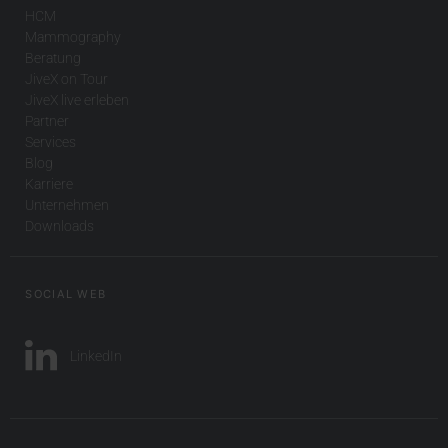
HCM
Mammography
Beratung
JiveX on Tour
JiveX live erleben
Partner
Services
Blog
Karriere
Unternehmen
Downloads
SOCIAL WEB
LinkedIn