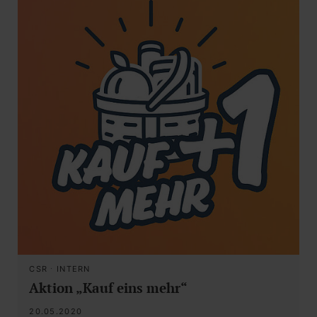
CSR
·
INTERN
Aktion „Kauf eins mehr“
20.05.2020