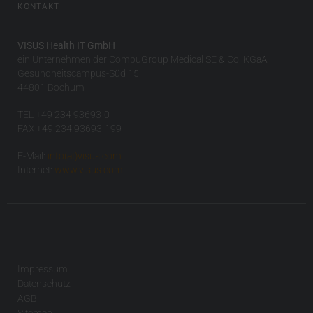
KONTAKT
VISUS Health IT GmbH
ein Unternehmen der CompuGroup Medical SE & Co. KGaA
Gesundheitscampus-Süd 15
44801 Bochum
TEL +49 234 93693-0
FAX +49 234 93693-199
E-Mail:
info(at)visus.com
Internet:
www.visus.com
Impressum
Datenschutz
AGB
Sitemap