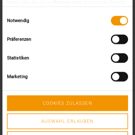
haben oder die sie im Rahmen Ihrer Nutzung der Dienste
gesammelt haben.
Einwilligungsauswahl
Notwendig
Präferenzen
Statistiken
Marketing
EVENTS
DMEA nur digital!
COOKIES ZULASSEN
17.03.2020
Europas größte Healthcare IT-Messe wurde auf den
Zeitraum vom 16.-18. Juni 2020 verschoben. Wir…
AUSWAHL ERLAUBEN