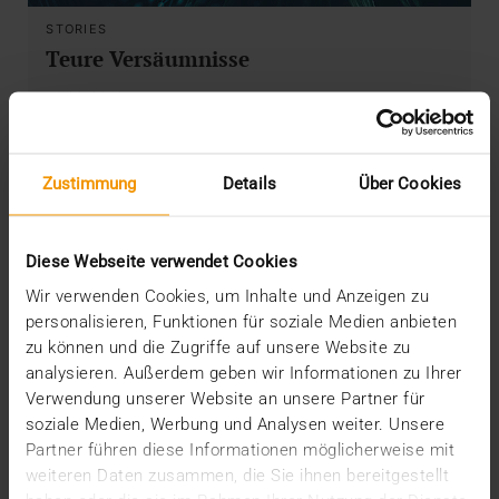
STORIES
Teure Versäumnisse
14.08.2019
34 Milliarden Euro: So hoch beziffert McKinsey &
Company in einer Studie das Einsparpotenzial
durch…
Zustimmung
Details
Über Cookies
VISUS HEALTH IT
Diese Webseite verwendet Cookies
MEHR ERFAHREN
Wir verwenden Cookies, um Inhalte und Anzeigen zu
personalisieren, Funktionen für soziale Medien anbieten
zu können und die Zugriffe auf unsere Website zu
analysieren. Außerdem geben wir Informationen zu Ihrer
Verwendung unserer Website an unsere Partner für
soziale Medien, Werbung und Analysen weiter. Unsere
Partner führen diese Informationen möglicherweise mit
weiteren Daten zusammen, die Sie ihnen bereitgestellt