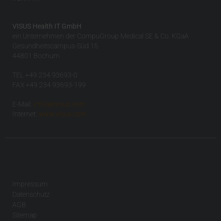
VISUS Health IT GmbH
ein Unternehmen der CompuGroup Medical SE & Co. KGaA
Gesundheitscampus-Süd 15
44801 Bochum
TEL +49 234 93693-0
FAX +49 234 93693-199
E-Mail:
info(at)visus.com
Internet:
www.visus.com
Impressum
Datenschutz
AGB
Sitemap