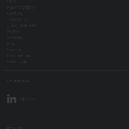
HCM
Mammography
Beratung
JiveX on Tour
JiveX live erleben
Partner
Services
Blog
Karriere
Unternehmen
Downloads
SOCIAL WEB
LinkedIn
KONTAKT