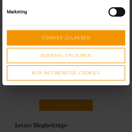
Marketing
STORIES
Sechs IHE Profile in fünf Jahren
COOKIES ZULASSEN
27.11.2025
Mit Hilfe von Profilen hat IHE die Integration von KI-
AUSWAHL ERLAUBEN
Systemen in den radiologischen Workflow…
NUR NOTWENDIGE COOKIES
VISUS HEALTH IT
MEHR ERFAHREN
MEHR LADEN
Letzte Blogbeiträge