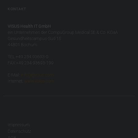
KONTAKT
VISUS Health IT GmbH
ein Unternehmen der CompuGroup Medical SE & Co. KGaA
Gesundheitscampus-Süd 15
44801 Bochum
TEL +49 234 93693-0
FAX +49 234 93693-199
E-Mail:
info(at)visus.com
Internet:
www.visus.com
Impressum
Datenschutz
AGB