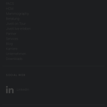
PACS
HCM
Mammography
Beratung
JiveX on Tour
JiveX live erleben
Partner
Services
Blog
Karriere
Unternehmen
Downloads
SOCIAL WEB
LinkedIn