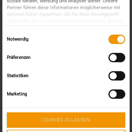
soziale Medien, Werbung und Analysen weiter. Unsere
juin (1)
Partner führen diese Informationen möglicherweise mit
mars (1)
weiteren Daten zusammen, die Sie ihnen bereitgestellt
février (3)
haben oder die sie im Rahmen Ihrer Nutzung der Dienste
janvier (1)
gesammelt haben.
2024
Einwilligungsauswahl
Notwendig
décembre (1)
novembre (1)
octobre (2)
Präferenzen
août (1)
juillet (2)
juin (2)
Statistiken
mai (5)
avril (1)
février (2)
Marketing
janvier (4)
2023
décembre (2)
novembre (5)
COOKIES ZULASSEN
octobre (2)