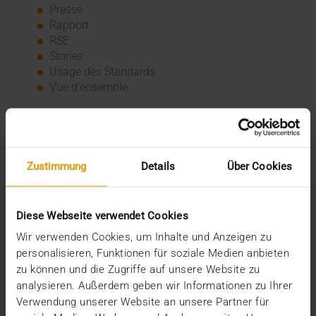
Presse
Rapport
RSE
Stories
Usage des Standards
Vue d'ensemble
Archive
2026
Zustimmung
Details
Über Cookies
juillet (3)
juin (4)
mai (1)
janvier (3)
Diese Webseite verwendet Cookies
2025
Wir verwenden Cookies, um Inhalte und Anzeigen zu
décembre (3)
personalisieren, Funktionen für soziale Medien anbieten
novembre (2)
zu können und die Zugriffe auf unsere Website zu
septembre (2)
analysieren. Außerdem geben wir Informationen zu Ihrer
août (2)
Verwendung unserer Website an unsere Partner für
juillet (2)