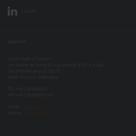
LinkedIn
CONTACT
VISUS Health IT GmbH
une société de CompuGroup Medical SE & Co. KGaA
Gesundheitscampus-Süd 15
44801 Bochum, Allemagne
TÉL +49 234 93693-0
FAX +49 234 93693-199
E-mail:
info(at)visus.com
Internet:
www.visus.com