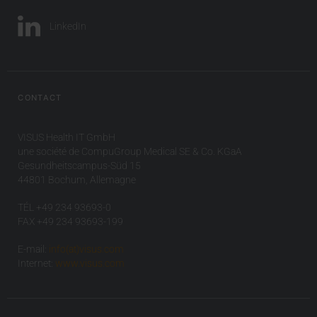
LinkedIn
CONTACT
VISUS Health IT GmbH
une société de CompuGroup Medical SE & Co. KGaA
Gesundheitscampus-Süd 15
44801 Bochum, Allemagne
TÉL +49 234 93693-0
FAX +49 234 93693-199
E-mail:
info(at)visus.com
Internet:
www.visus.com