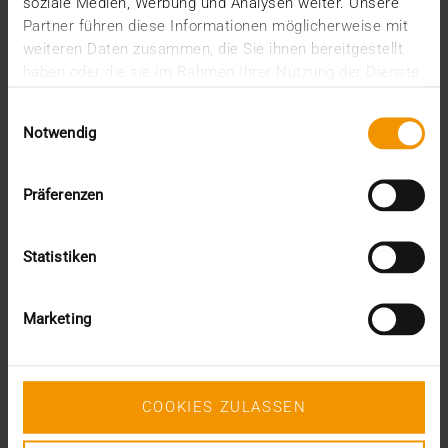
soziale Medien, Werbung und Analysen weiter. Unsere
juin (1)
Partner führen diese Informationen möglicherweise mit
mars (1)
weiteren Daten zusammen, die Sie ihnen bereitgestellt
février (3)
haben oder die sie im Rahmen Ihrer Nutzung der Dienste
janvier (1)
gesammelt haben.
2024
Einwilligungsauswahl
Notwendig
décembre (1)
novembre (1)
octobre (2)
Präferenzen
août (1)
juillet (2)
juin (2)
Statistiken
mai (5)
avril (1)
février (2)
Marketing
janvier (4)
2023
décembre (2)
novembre (5)
COOKIES ZULASSEN
octobre (2)