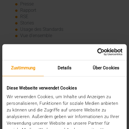
Presse
Rapport
RSE
Stories
Usage des Standards
Vue d'ensemble
Archive
2026
Zustimmung
Details
Über Cookies
juillet (3)
juin (4)
mai (1)
janvier (3)
Diese Webseite verwendet Cookies
2025
Wir verwenden Cookies, um Inhalte und Anzeigen zu
décembre (3)
personalisieren, Funktionen für soziale Medien anbieten
novembre (2)
zu können und die Zugriffe auf unsere Website zu
septembre (2)
analysieren. Außerdem geben wir Informationen zu Ihrer
août (2)
Verwendung unserer Website an unsere Partner für
juillet (2)