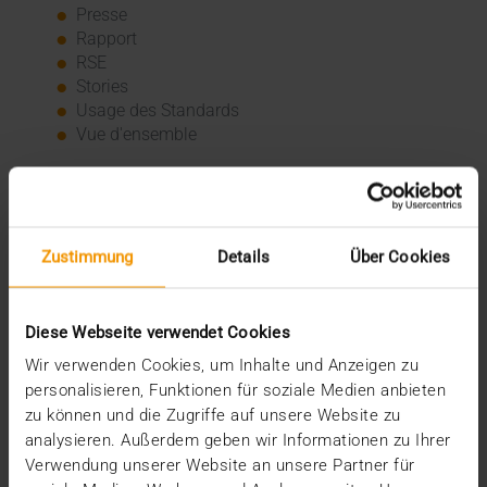
Presse
Rapport
RSE
Stories
Usage des Standards
Vue d'ensemble
Archive
2026
Zustimmung
Details
Über Cookies
juillet (3)
juin (4)
mai (1)
janvier (3)
Diese Webseite verwendet Cookies
2025
Wir verwenden Cookies, um Inhalte und Anzeigen zu
décembre (3)
personalisieren, Funktionen für soziale Medien anbieten
novembre (2)
zu können und die Zugriffe auf unsere Website zu
septembre (2)
analysieren. Außerdem geben wir Informationen zu Ihrer
août (2)
Verwendung unserer Website an unsere Partner für
juillet (2)