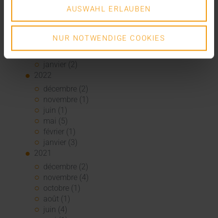
août (1)
AUSWAHL ERLAUBEN
juin (4)
mai (5)
avril (3)
NUR NOTWENDIGE COOKIES
mars (1)
février (1)
janvier (2)
2022
décembre (2)
novembre (1)
juin (1)
mai (5)
février (1)
janvier (3)
2021
décembre (2)
novembre (4)
octobre (1)
août (1)
juin (4)