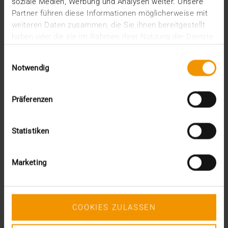
soziale Medien, Werbung und Analysen weiter. Unsere
juin (1)
Partner führen diese Informationen möglicherweise mit
mars (1)
weiteren Daten zusammen, die Sie ihnen bereitgestellt
février (3)
haben oder die sie im Rahmen Ihrer Nutzung der Dienste
janvier (1)
gesammelt haben.
2024
Einwilligungsauswahl
Notwendig
décembre (1)
novembre (1)
octobre (2)
Präferenzen
août (1)
juillet (2)
juin (2)
Statistiken
mai (5)
avril (1)
février (2)
Marketing
janvier (4)
2023
décembre (2)
novembre (5)
COOKIES ZULASSEN
octobre (2)