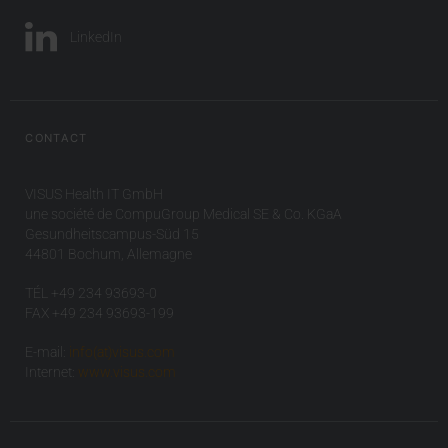
LinkedIn
CONTACT
VISUS Health IT GmbH
une société de CompuGroup Medical SE & Co. KGaA
Gesundheitscampus-Süd 15
44801 Bochum, Allemagne
TÉL +49 234 93693-0
FAX +49 234 93693-199
E-mail:
info(at)visus.com
Internet:
www.visus.com