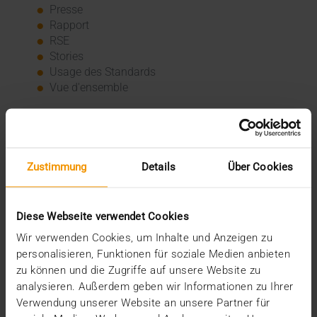
Presse
Rapport
RSE
Stories
Usage des Standards
Vue d'ensemble
Archive
2026
Zustimmung
Details
Über Cookies
juillet (3)
juin (4)
mai (1)
janvier (3)
Diese Webseite verwendet Cookies
2025
Wir verwenden Cookies, um Inhalte und Anzeigen zu
décembre (3)
personalisieren, Funktionen für soziale Medien anbieten
novembre (2)
zu können und die Zugriffe auf unsere Website zu
septembre (2)
analysieren. Außerdem geben wir Informationen zu Ihrer
août (2)
Verwendung unserer Website an unsere Partner für
juillet (2)