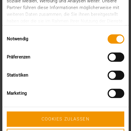
soziale Medien, Werbung und Analysen weiter. Unsere
juin (1)
Partner führen diese Informationen möglicherweise mit
mars (1)
weiteren Daten zusammen, die Sie ihnen bereitgestellt
février (3)
haben oder die sie im Rahmen Ihrer Nutzung der Dienste
janvier (1)
gesammelt haben.
2024
Einwilligungsauswahl
Notwendig
décembre (1)
novembre (1)
octobre (2)
Präferenzen
août (1)
juillet (2)
juin (2)
Statistiken
mai (5)
avril (1)
février (2)
Marketing
janvier (4)
2023
décembre (2)
novembre (5)
COOKIES ZULASSEN
octobre (2)