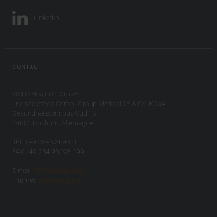
LinkedIn
CONTACT
VISUS Health IT GmbH
une société de CompuGroup Medical SE & Co. KGaA
Gesundheitscampus-Süd 15
44801 Bochum, Allemagne
TÉL +49 234 93693-0
FAX +49 234 93693-199
E-mail:
info(at)visus.com
Internet:
www.visus.com