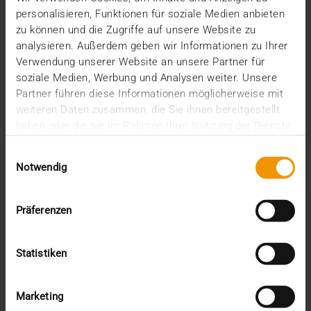
personalisieren, Funktionen für soziale Medien anbieten
zu können und die Zugriffe auf unsere Website zu
analysieren. Außerdem geben wir Informationen zu Ihrer
Verwendung unserer Website an unsere Partner für
soziale Medien, Werbung und Analysen weiter. Unsere
Partner führen diese Informationen möglicherweise mit
weiteren Daten zusammen, die Sie ihnen bereitgestellt
haben oder die sie im Rahmen Ihrer Nutzung der Dienste
gesammelt haben.
Einwilligungsauswahl
Notwendig
Präferenzen
USAGE DES STANDARDS
Profil IHE XDM : trop pratique ?
Statistiken
21.08.2019
Marketing
Pourquoi faire simple quand on peut faire