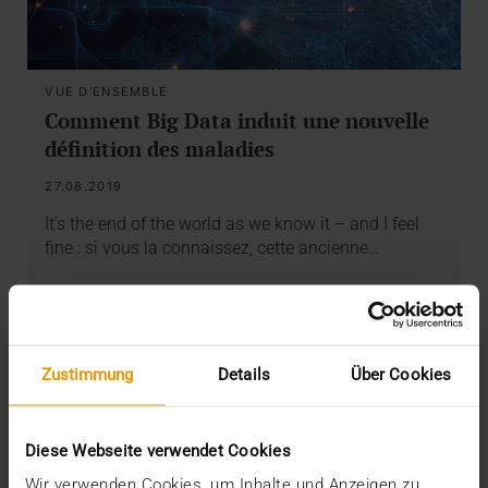
VUE D'ENSEMBLE
Comment Big Data induit une nouvelle
définition des maladies
27.08.2019
It’s the end of the world as we know it – and I feel
fine : si vous la connaissez, cette ancienne…
VISUS HEALTH IT
EN SAVOIR PLUS
Zustimmung
Details
Über Cookies
Diese Webseite verwendet Cookies
Wir verwenden Cookies, um Inhalte und Anzeigen zu