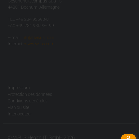
Gesundheitscampus-Süd 15
44801 Bochum, Allemagne
TÉL +49 234 93693-0
FAX +49 234 93693-199
E-mail:
info(at)visus.com
Internet:
www.visus.com
Impressum
Protection des données
Conditions générales
Plan du site
Interlocuteur
© VISUS Health IT GmbH 2026