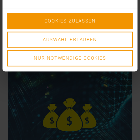
compliqué ? Telle semble être la devise en matière
de…
COOKIES ZULASSEN
VISUS HEALTH IT
EN SAVOIR PLUS
AUSWAHL ERLAUBEN
NUR NOTWENDIGE COOKIES