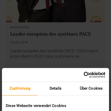
NOUVELLES
Leader européen des systèmes PACS
12.02.2019
Leader européen des systèmes PACS : VISUS reçoit
le prix Best in KLAS Dans le domaine de…
VISUS HEALTH IT
EN SAVOIR PLUS
Zustimmung
Details
Über Cookies
Diese Webseite verwendet Cookies