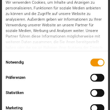
Wir verwenden Cookies, um Inhalte und Anzeigen zu
personalisieren, Funktionen für soziale Medien anbieten
zu können und die Zugriffe auf unsere Website zu
analysieren. Außerdem geben wir Informationen zu Ihrer
Verwendung unserer Website an unsere Partner für
soziale Medien, Werbung und Analysen weiter. Unsere
Partner führen diese Informationen möglicherweise mit
weiteren Daten zusammen, die Sie ihnen bereitgestellt
haben oder die sie im Rahmen Ihrer Nutzung der Dienste
gesammelt haben.
Einwilligungsauswahl
Notwendig
Präferenzen
USAGE DES STANDARDS
DICOM e-mail compatible IHE - enfin !
Statistiken
08.02.2019
En décembre, nous avons rendu compte de la
Marketing