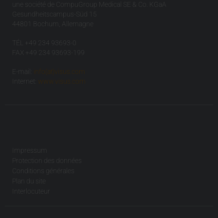
une société de CompuGroup Medical SE & Co. KGaA
Gesundheitscampus-Süd 15
44801 Bochum, Allemagne
TÉL +49 234 93693-0
FAX +49 234 93693-199
E-mail:
info(at)visus.com
Internet:
www.visus.com
Impressum
Protection des données
Conditions générales
Plan du site
Interlocuteur