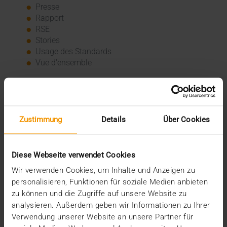
Presse
Rapport
RSE
Stories
Usage des Standards
Vue d'ensemble
Archive
2026
Zustimmung
Details
Über Cookies
juillet (3)
juin (4)
mai (1)
janvier (3)
Diese Webseite verwendet Cookies
2025
Wir verwenden Cookies, um Inhalte und Anzeigen zu
décembre (3)
personalisieren, Funktionen für soziale Medien anbieten
novembre (2)
zu können und die Zugriffe auf unsere Website zu
septembre (2)
analysieren. Außerdem geben wir Informationen zu Ihrer
août (2)
Verwendung unserer Website an unsere Partner für
juillet (2)