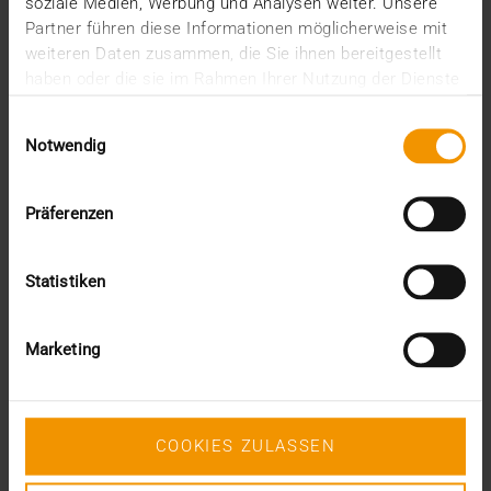
soziale Medien, Werbung und Analysen weiter. Unsere
juin (1)
Partner führen diese Informationen möglicherweise mit
mars (1)
weiteren Daten zusammen, die Sie ihnen bereitgestellt
février (3)
haben oder die sie im Rahmen Ihrer Nutzung der Dienste
janvier (1)
gesammelt haben.
2024
Einwilligungsauswahl
Notwendig
décembre (1)
novembre (1)
octobre (2)
Präferenzen
août (1)
juillet (2)
juin (2)
Statistiken
mai (5)
avril (1)
février (2)
Marketing
janvier (4)
2023
décembre (2)
novembre (5)
COOKIES ZULASSEN
octobre (2)