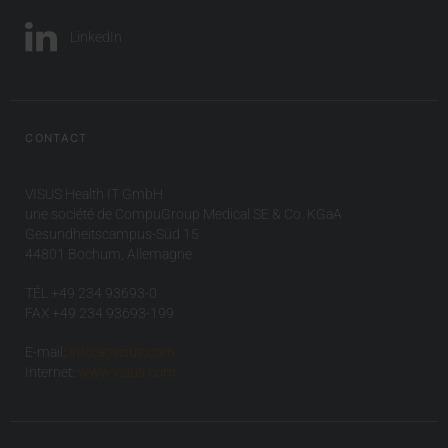
LinkedIn
CONTACT
VISUS Health IT GmbH
une société de CompuGroup Medical SE & Co. KGaA
Gesundheitscampus-Süd 15
44801 Bochum, Allemagne
TÉL +49 234 93693-0
FAX +49 234 93693-199
E-mail:
info(at)visus.com
Internet:
www.visus.com