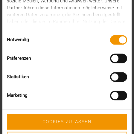
soziale Medien, Werbung und Analysen weiter. Unsere
juin (1)
Partner führen diese Informationen möglicherweise mit
mars (1)
weiteren Daten zusammen, die Sie ihnen bereitgestellt
février (3)
haben oder die sie im Rahmen Ihrer Nutzung der Dienste
janvier (1)
gesammelt haben.
2024
Einwilligungsauswahl
Notwendig
décembre (1)
novembre (1)
octobre (2)
Präferenzen
août (1)
juillet (2)
juin (2)
Statistiken
mai (5)
avril (1)
février (2)
Marketing
janvier (4)
2023
décembre (2)
novembre (5)
COOKIES ZULASSEN
octobre (2)