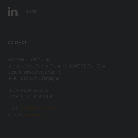
LinkedIn
CONTACT
VISUS Health IT GmbH
une société de CompuGroup Medical SE & Co. KGaA
Gesundheitscampus-Süd 15
44801 Bochum, Allemagne
TÉL +49 234 93693-0
FAX +49 234 93693-199
E-mail:
info(at)visus.com
Internet:
www.visus.com