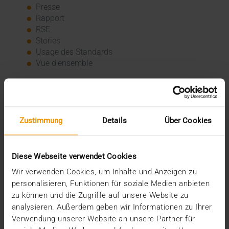
Presse
Rapport
RSE
Stories
Usage des Standards
Vue d'ensemble
Archive
2026
Zustimmung
Details
Über Cookies
juillet (3)
juin (4)
mai (1)
janvier (3)
Diese Webseite verwendet Cookies
2025
Wir verwenden Cookies, um Inhalte und Anzeigen zu
décembre (3)
personalisieren, Funktionen für soziale Medien anbieten
novembre (2)
zu können und die Zugriffe auf unsere Website zu
septembre (2)
analysieren. Außerdem geben wir Informationen zu Ihrer
août (2)
Verwendung unserer Website an unsere Partner für
juillet (2)