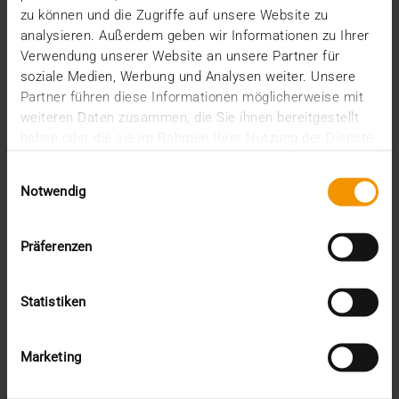
zu können und die Zugriffe auf unsere Website zu
analysieren. Außerdem geben wir Informationen zu Ihrer
Verwendung unserer Website an unsere Partner für
soziale Medien, Werbung und Analysen weiter. Unsere
Partner führen diese Informationen möglicherweise mit
weiteren Daten zusammen, die Sie ihnen bereitgestellt
haben oder die sie im Rahmen Ihrer Nutzung der Dienste
gesammelt haben.
Einwilligungsauswahl
Notwendig
Präferenzen
NOUVELLES
Statistiken
Le SIH comme partenaire
20.11.2018
Marketing
Dans le troisième article de notre série de blogs « Le
HCM en clair ! », nous examinons le lien…