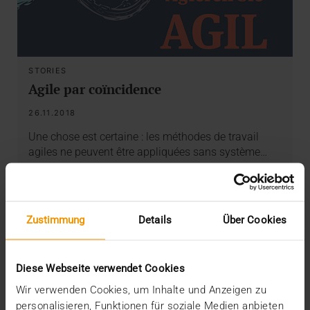
STORIES
Agile par coïncidence
26.11.2018
Une chose est certaine : les méthodes de travail
agiles ne peuvent être appliquées sans système…
VISUS HEALTH IT
EN SAVOIR PLUS
Zustimmung
Details
Über Cookies
Diese Webseite verwendet Cookies
Wir verwenden Cookies, um Inhalte und Anzeigen zu
personalisieren, Funktionen für soziale Medien anbieten