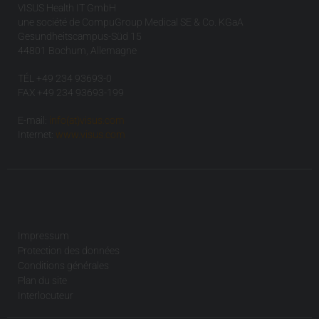
VISUS Health IT GmbH
une société de CompuGroup Medical SE & Co. KGaA
Gesundheitscampus-Süd 15
44801 Bochum, Allemagne
TÉL +49 234 93693-0
FAX +49 234 93693-199
E-mail:
info(at)visus.com
Internet:
www.visus.com
Impressum
Protection des données
Conditions générales
Plan du site
Interlocuteur