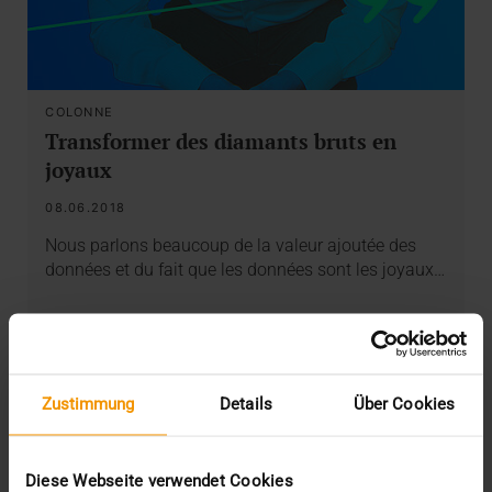
COLONNE
Transformer des diamants bruts en
joyaux
08.06.2018
Nous parlons beaucoup de la valeur ajoutée des
données et du fait que les données sont les joyaux…
VISUS HEALTH IT
EN SAVOIR PLUS
Zustimmung
Details
Über Cookies
Diese Webseite verwendet Cookies